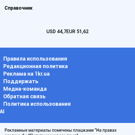
Справочник
USD
44,7
EUR
51,62
Правила использования
Редакционная политика
Реклама на 1kr.ua
Поддержать
Медиа-команда
Обратная связь
Политика использования
АI
Рекламные материалы помечены плашками "На правах