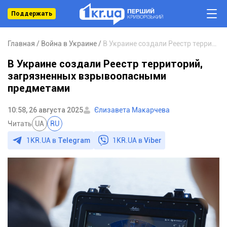
Поддержать
Главная
Война в Украине
В Украине создали Реестр территорий, загрязненных взрывоопасными предметами
В Украине создали Реестр территорий,
загрязненных взрывоопасными
предметами
10:58, 26 августа 2025
Єлизавета Макарчева
Читать
UA
RU
1KR.UA в
Telegram
1KR.UA в
Viber