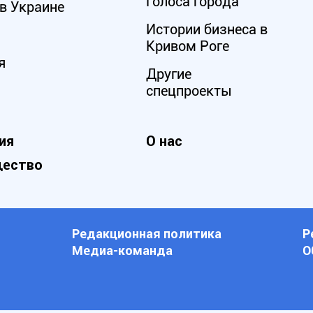
Голоса города
в Украине
Истории бизнеса в
Кривом Роге
я
Другие
спецпроекты
ия
О нас
ество
Редакционная политика
Р
Медиа-команда
О