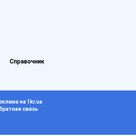
Справочник
еклама на 1kr.ua
братная связь