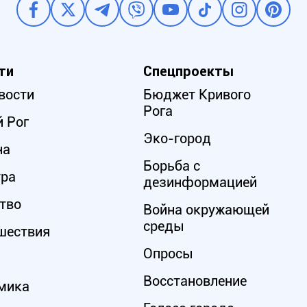
ти
Спецпроекты
вости
Бюджет Кривого
Рога
 Рог
Эко-город
на
Борьба с
ура
дезинформацией
тво
Война окружающей
среды
шествия
Опросы
Восстановление
мика