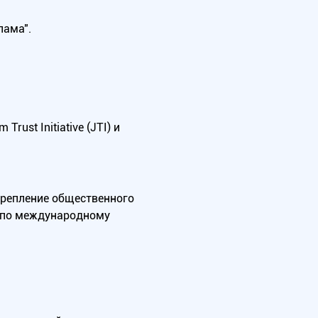
лама".
ust Initiative (JTI) и
крепление общественного
А по международному