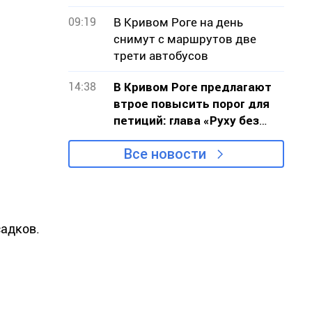
09:19
В Кривом Роге на день
снимут с маршрутов две
трети автобусов
14:38
В Кривом Роге предлагают
втрое повысить порог для
петиций: глава «Руху без
меж» обратился к власти с
Все новости
критикой проекта
садков.