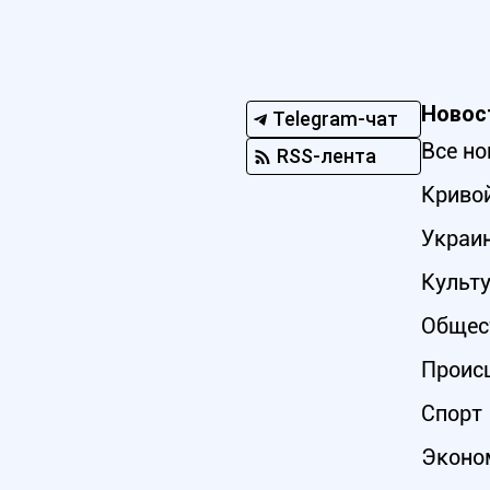
Новос
Telegram-чат
Все но
RSS-лента
Кривой
Украи
Культ
Общес
Проис
Спорт
Эконо