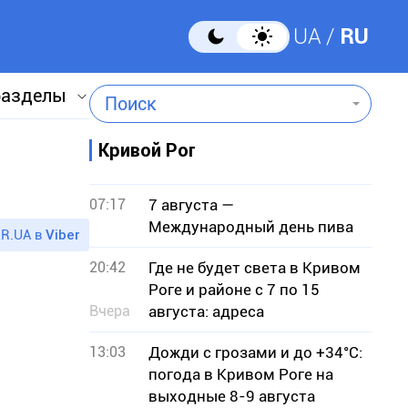
UA
RU
разделы
Поиск
Кривой Рог
07:17
7 августа —
Международный день пива
R.UA в
Viber
20:42
Где не будет света в Кривом
Роге и районе с 7 по 15
Вчера
августа: адреса
13:03
Дожди с грозами и до +34°С:
погода в Кривом Роге на
выходные 8-9 августа