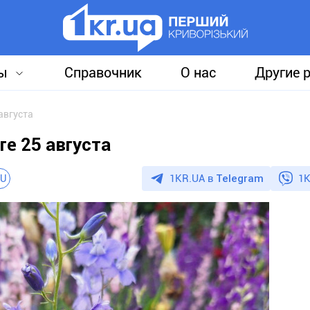
ы
Справочник
О нас
Другие 
августа
ге 25 августа
1KR.UA в
Telegram
1K
U