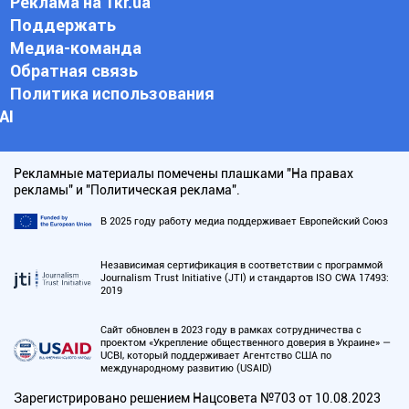
Реклама на 1kr.ua
Поддержать
Медиа-команда
Обратная связь
Политика использования
АI
Рекламные материалы помечены плашками "На правах
рекламы" и "Политическая реклама".
В 2025 году работу медиа поддерживает Европейский Союз
Независимая сертификация в соответствии с программой
Journalism Trust Initiative (JTI) и стандартов ISO CWA 17493:
2019
Сайт обновлен в 2023 году в рамках сотрудничества с
проектом «Укрепление общественного доверия в Украине» —
UCBI, который поддерживает Агентство США по
международному развитию (USAID)
Зарегистрировано решением Нацсовета №703 от 10.08.2023