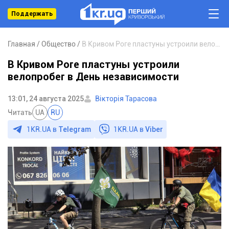
Поддержать
Главная
Общество
В Кривом Роге пластуны устроили велопробег в День независимости
В Кривом Роге пластуны устроили
велопробег в День независимости
13:01, 24 августа 2025
Вікторія Тарасова
Читать
UA
RU
1KR.UA в
Telegram
1KR.UA в
Viber