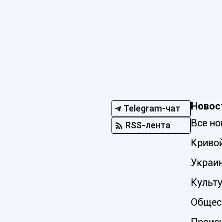
Новос
Telegram-чат
Все но
RSS-лента
Кривой
Украи
Культ
Общес