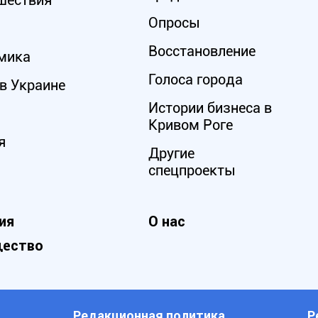
шествия
Опросы
Восстановление
мика
Голоса города
в Украине
Истории бизнеса в
Кривом Роге
я
Другие
спецпроекты
ия
О нас
ество
Редакционная политика
Р