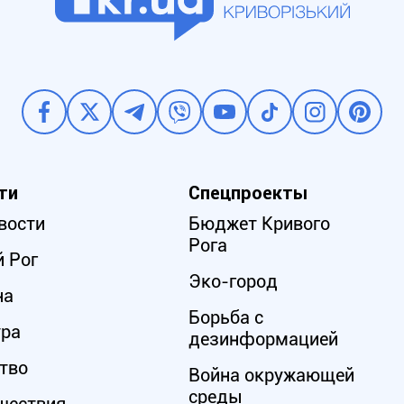
ти
Спецпроекты
вости
Бюджет Кривого
Рога
 Рог
Эко-город
на
Борьба с
ура
дезинформацией
тво
Война окружающей
среды