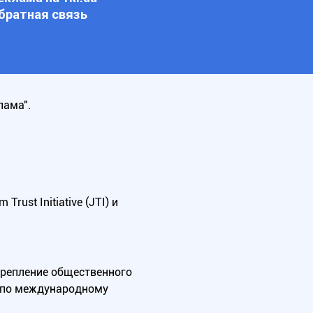
братная связь
лама".
ust Initiative (JTI) и
крепление общественного
А по международному