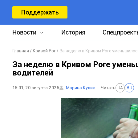
Поддержать
Новости
История
Спецпроект
Главная
Кривой Рог
За неделю в Кривом Роге уменьшилос
За неделю в Кривом Роге умен
водителей
15:01, 20 августа 2025
Марина Кулик
Читать
UA
RU