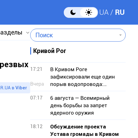
UA
RU
разделы
Поиск
Кривой Рог
трезвых
17:21
В Кривом Роге
зафиксировали еще один
Вчера
порыв водопровода:
R.UA в
Viber
подтопило земельные
07:17
6 августа — Всемирный
участки
день борьбы за запрет
ядерного оружия
18:12
Обсуждение проекта
Устава громады в Кривом