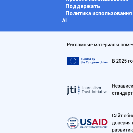
Поддержать
Политика использования
АI
Рекламные материалы помеч
В 2025 г
Независим
стандарт
Сайт обн
доверия 
развитию