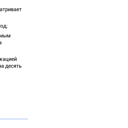
матривает
од;
аемым
а
скацией
на десять