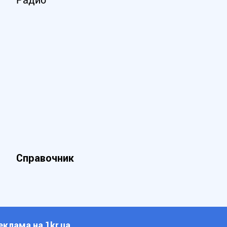
Радио
Справочник
еклама на 1kr.ua