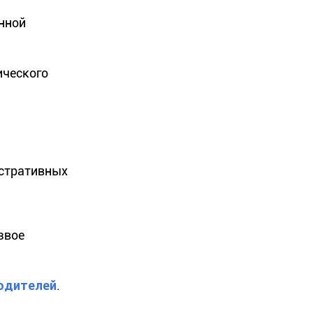
нной
ического
истративных
звое
одителей
.