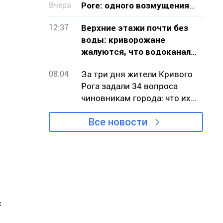
Вчера
Роге: одного возмущения
мало, нужно действовать
12:37
Верхние этажи почти без
воды: криворожане
жалуются, что водоканал
не признает проблему
08:04
За три дня жители Кривого
Рога задали 34 вопроса
чиновникам города: что их
беспокоило
Все новости
с