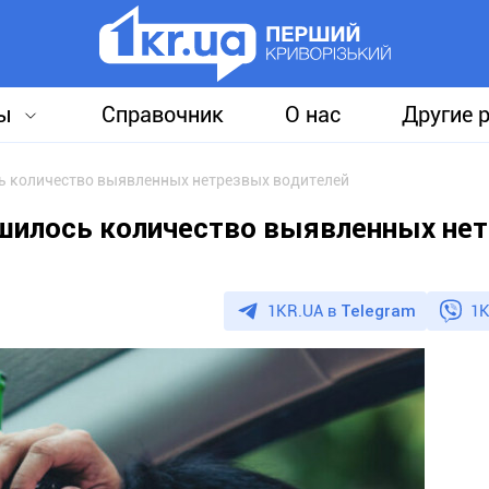
ы
Справочник
О нас
Другие 
ь количество выявленных нетрезвых водителей
ьшилось количество выявленных не
1KR.UA в
Telegram
1K