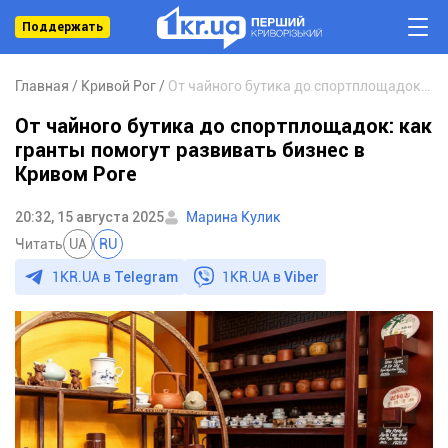
Поддержать
Главная
Кривой Рог
От чайного бутика до спортплощадок: как гранты помогут развивать бизнес в Кривом Роге
От чайного бутика до спортплощадок: как
гранты помогут развивать бизнес в
Кривом Роге
20:32, 15 августа 2025
Марина Кулик
Читать
UA
RU
1KR.UA в
Telegram
1KR.UA в
Viber