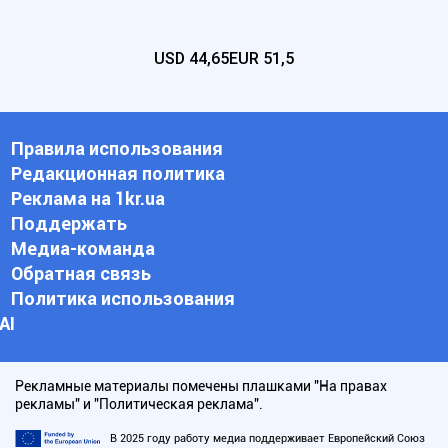
USD
44,65
EUR
51,5
Правила использования
Редакционная политика
Реклама на 1kr.ua
Поддержать
Медиа-команда
Обратная связь
Политика использования
АI
Рекламные материалы помечены плашками "На правах
рекламы" и "Политическая реклама".
В 2025 году работу медиа поддерживает Европейский Союз