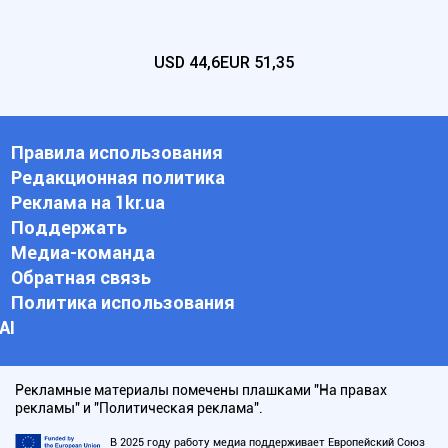
USD
44,6
EUR
51,35
Правила использования
Редакционная политика
Реклама на 1kr.ua
Поддержать
Медиа-команда
Обратная связь
Политика использования
АI
Рекламные материалы помечены плашками "На правах
рекламы" и "Политическая реклама".
В 2025 году работу медиа поддерживает Европейский Союз