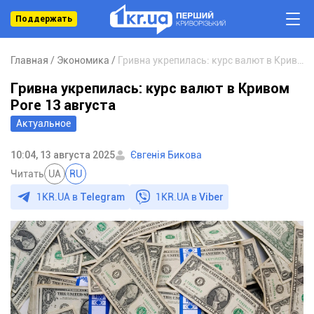
Поддержать
Главная
Экономика
Гривна укрепилась: курс валют в Кривом Роге 13 августа
Гривна укрепилась: курс валют в Кривом
Роге 13 августа
Актуальное
10:04, 13 августа 2025
Євгенія Бикова
Читать
UA
RU
1KR.UA в
Telegram
1KR.UA в
Viber