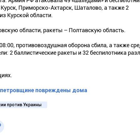
ста. Армия РФ атаковала 49 «шахедами» и беспилотн
Курск, Приморско-Ахтарск, Шаталово, а также 2
з Курской области.
вскую области, ракеты – Полтавскую область.
8:00, противовоздушная оборона сбила, а также ср
ли: 2 баллистические ракеты и 32 беспилотника раз
циях.
ропетровщине повреждены дома
сии против Украины