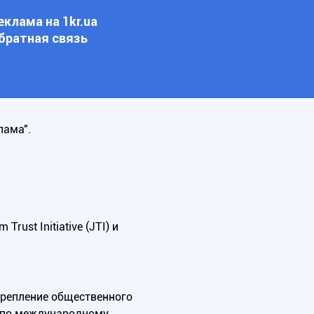
еклама на 1kr.ua
братная связь
лама".
ust Initiative (JTI) и
крепление общественного
А по международному