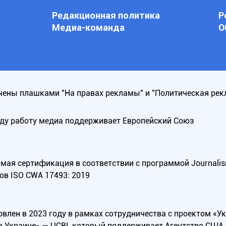
Редакционная политика
Р
Медиа-команда
О
ены плашками "На правах рекламы" и "Политическая рек
оду работу медиа поддерживает Европейский Союз
ая сертификация в соответствии с программой Journalism Tr
ов ISO CWA 17493: 2019
овлен в 2023 году в рамках сотрудничества с проектом «У
в Украине» — UCBI, который поддерживает Агентство СШ