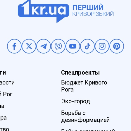
ти
Спецпроекты
вости
Бюджет Кривого
Рога
 Рог
Эко-город
на
Борьба с
ура
дезинформацией
тво