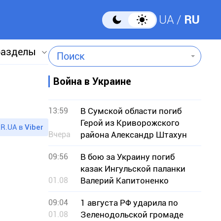
UA
RU
разделы
Поиск
Война в Украине
13:59
В Сумской области погиб
Герой из Криворожского
R.UA в
Viber
Вчера
района Александр Штахун
09:56
В бою за Украину погиб
казак Ингульской паланки
01.08
Валерий Капитоненко
09:04
1 августа РФ ударила по
01.08
Зеленодольской громаде