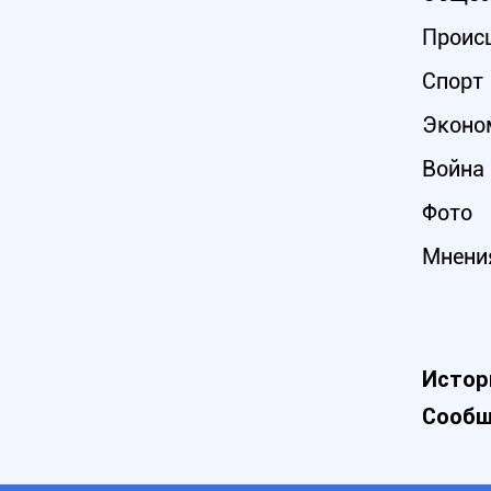
Проис
Спорт
Эконо
Война 
Фото
Мнени
Истор
Сообщ