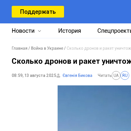
Поддержать
Новости
История
Спецпроект
Главная
Война в Украине
Сколько дронов и ракет уничтож
Сколько дронов и ракет уничтож
08:59, 13 августа 2025
Євгенія Бикова
Читать
UA
RU