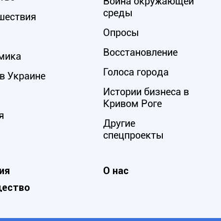
Война окружающей
среды
шествия
Опросы
Восстановление
мика
Голоса города
в Украине
Истории бизнеса в
Кривом Роге
я
Другие
спецпроекты
ия
О нас
ество