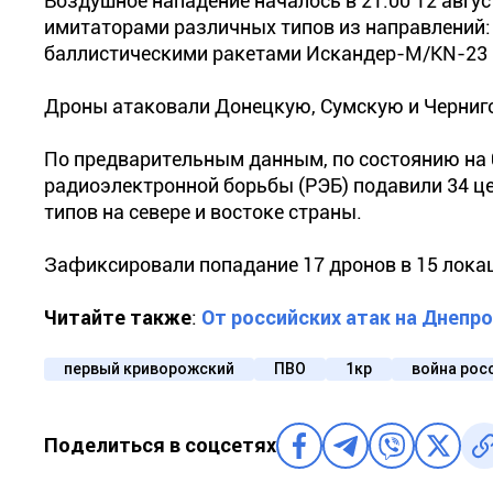
Воздушное нападение началось в 21:00 12 авгу
имитаторами различных типов из направлений: 
баллистическими ракетами Искандер-М/KN-23 и
Дроны атаковали Донецкую, Сумскую и Черниго
По предварительным данным, по состоянию на 0
радиоэлектронной борьбы (РЭБ) подавили 34 це
типов на севере и востоке страны.
Зафиксировали попадание 17 дронов в 15 лока
Читайте также
:
От российских атак на Днеп
первый криворожский
ПВО
1кр
война рос
Поделиться в соцсетях