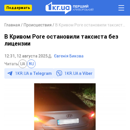
Поддержать
Главная
Происшествия
В Кривом Роге остановили таксиста без лицензии
В Кривом Роге остановили таксиста без
лицензии
12:31, 12 августа 2025
Євгенія Бикова
Читать
UA
RU
1KR.UA в
Telegram
1KR.UA в
Viber