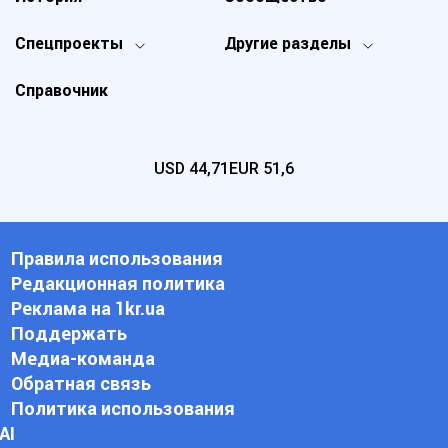
Спецпроекты
Другие разделы
Справочник
USD
44,71
EUR
51,6
Правила использования
Редакционная политика
Реклама на 1kr.ua
Поддержать
Медиа-команда
Обратная связь
Политика использования
АI