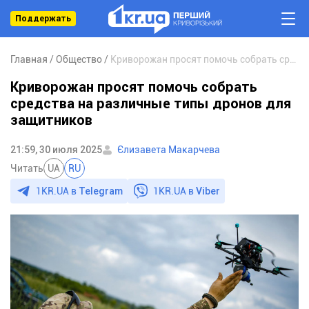
Поддержать
Главная
Общество
Криворожан просят помочь собрать средства на различные типы дронов для защитников
Криворожан просят помочь собрать
средства на различные типы дронов для
защитников
21:59, 30 июля 2025
Єлизавета Макарчева
Читать
UA
RU
1KR.UA в
Telegram
1KR.UA в
Viber