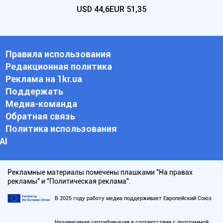
USD
44,6
EUR
51,35
Правила использования
Редакционная политика
Реклама на 1kr.ua
Поддержать
Медиа-команда
Обратная связь
Политика использования
АI
Рекламные материалы помечены плашками "На правах
рекламы" и "Политическая реклама".
В 2025 году работу медиа поддерживает Европейский Союз
Независимая сертификация в соответствии с программой