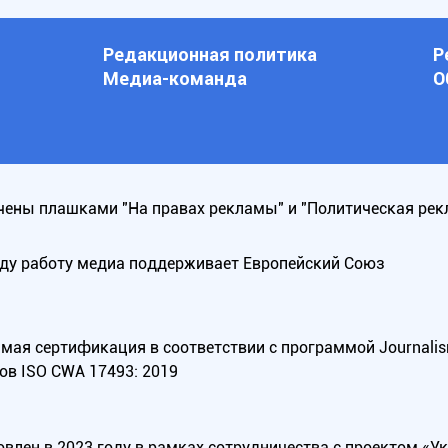
Редакционная политика
Р
Медиа-команда
О
ены плашками "На правах рекламы" и "Политическая рек
оду работу медиа поддерживает Европейский Союз
ая сертификация в соответствии с программой Journalism Tr
ов ISO CWA 17493: 2019
овлен в 2023 году в рамках сотрудничества с проектом «У