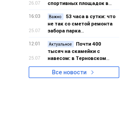
26.07
спортивных площадок в
шести локациях Кривого
16:03
53 часа в сутки: что
Рога
Важно
не так со сметой ремонта
25.07
забора парка
«Шахтёрский» в Кривом
12:01
Почти 400
Роге
Актуальное
тысяч на скамейки с
25.07
навесом: в Терновском
районе Кривого Рога
Все новости
закупят 20 новых скамеек