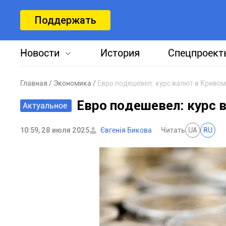
Поддержать
Новости
История
Спецпроект
Главная
Экономика
Евро подешевел: курс валют в Кривом
Евро подешевел: курс 
Актуальное
10:59, 28 июля 2025
Євгенія Бикова
Читать
UA
RU