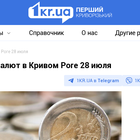
ы
Справочник
О нас
Другие 
 Роге 28 июля
валют в Кривом Роге 28 июля
1KR.UA в
Telegram
1K