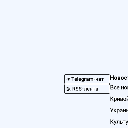
Новос
Telegram-чат
Все но
RSS-лента
Кривой
Украи
Культ