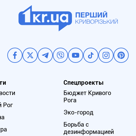
ти
Спецпроекты
вости
Бюджет Кривого
Рога
 Рог
Эко-город
на
Борьба с
ура
дезинформацией