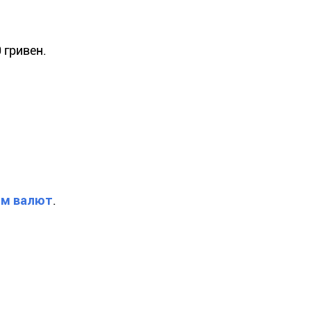
 гривен.
ом валют
.