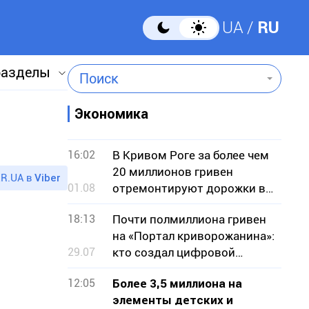
UA
RU
разделы
Поиск
Экономика
16:02
В Кривом Роге за более чем
20 миллионов гривен
R.UA в
Viber
01.08
отремонтируют дорожки в
парке
18:13
Почти полмиллиона гривен
на «Портал криворожанина»:
29.07
кто создал цифровой
сервис для горожан
12:05
Более 3,5 миллиона на
элементы детских и