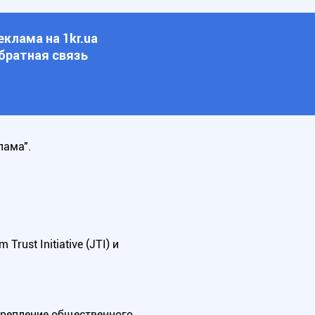
еклама на 1kr.ua
братная связь
лама".
ust Initiative (JTI) и
крепление общественного