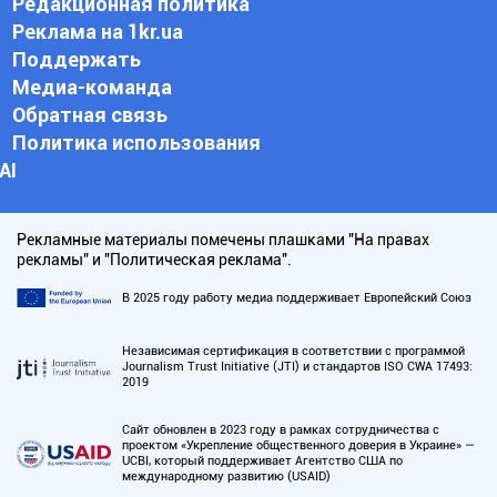
Редакционная политика
Реклама на 1kr.ua
Поддержать
Медиа-команда
Обратная связь
Политика использования
АI
Рекламные материалы помечены плашками "На правах
рекламы" и "Политическая реклама".
В 2025 году работу медиа поддерживает Европейский Союз
Независимая сертификация в соответствии с программой
Journalism Trust Initiative (JTI) и стандартов ISO CWA 17493:
2019
Сайт обновлен в 2023 году в рамках сотрудничества с
проектом «Укрепление общественного доверия в Украине» —
UCBI, который поддерживает Агентство США по
международному развитию (USAID)