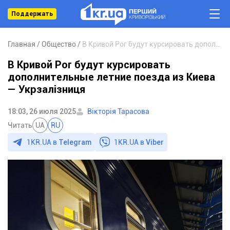
Поддержать
Главная
Общество
В Кривой Рог будут курсировать дополнительные летние поезда из Киева — Укрзалізниця
В Кривой Рог будут курсировать
дополнительные летние поезда из Киева
— Укрзалізниця
18:03, 26 июля 2025
Вікторія Тарасова
Читать
UA
RU
1KR.UA в
Telegram
1KR.UA в
Viber