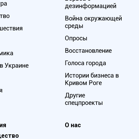
ура
дезинформацией
тво
Война окружающей
среды
шествия
Опросы
Восстановление
мика
Голоса города
в Украине
Истории бизнеса в
Кривом Роге
я
Другие
спецпроекты
ия
О нас
ество