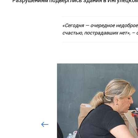
Разрушениям подверглись здания в Ингулецком
«Сегодня — очередное недоброе 
счастью, пострадавших нет», –