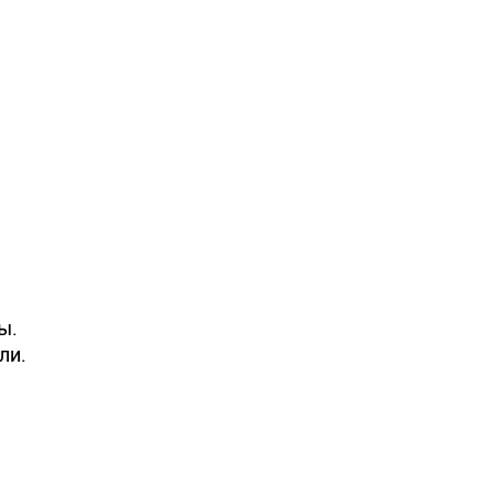
ы.
ли.