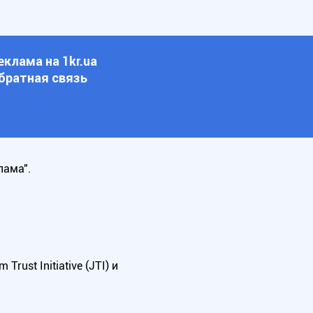
еклама на 1kr.ua
братная связь
лама".
ust Initiative (JTI) и