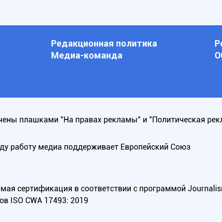
Редакционная политика
Р
Медиа-команда
О
ены плашками "На правах рекламы" и "Политическая рек
оду работу медиа поддерживает Европейский Союз
ая сертификация в соответствии с программой Journalism Tr
ов ISO CWA 17493: 2019