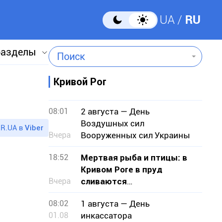
UA
RU
разделы
Поиск
Кривой Рог
08:01
2 августа — День
Воздушных сил
R.UA в
Viber
Вчера
Вооруженных сил Украины
18:52
Мертвая рыба и птицы: в
Кривом Роге в пруд
Вчера
сливаются
канализационные стоки
08:02
1 августа — День
01.08
инкассатора