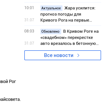
10:01
Жара усилится:
Актуальное
прогноз погоды для
31.07
Кривого Рога на первые
выходные августа
08:03
В Кривом Роге на
Обновлено
«свадебном» перекрестке
31.07
авто врезалось в бетонную
конструкцию
Все новости
ивой Рог
райсовета.