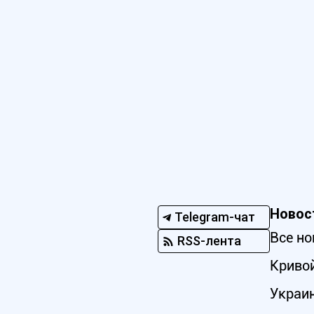
Новос
Telegram-чат
Все но
RSS-лента
Кривой
Украи