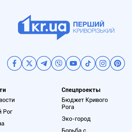
ти
Спецпроекты
вости
Бюджет Кривого
Рога
 Рог
Эко-город
на
Борьба с