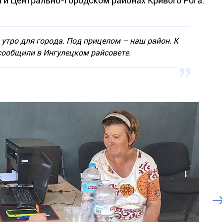
 и Центрально-Городском районах Кривого Рога.
утро для города. Под прицелом – наш район. К
 сообщили в Ингулецком райсовете.