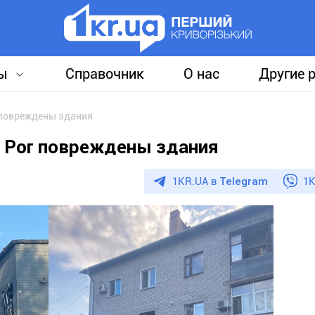
ы
Справочник
О нас
Другие 
 повреждены здания
й Рог повреждены здания
1KR.UA в
Telegram
1K