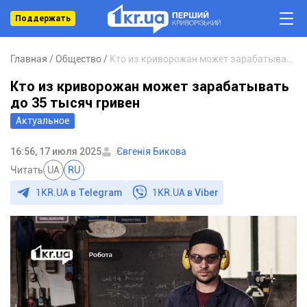
Поддержать
Главная
Общество
Кто из криворожан может зарабатывать до 35 тысяч гривен
Кто из криворожан может зарабатывать
до 35 тысяч гривен
Актуальное
16:56, 17 июля 2025
Євгенія Бикова
Читать
UA
RU
1KR.UA в
Telegram
1KR.UA в
Viber