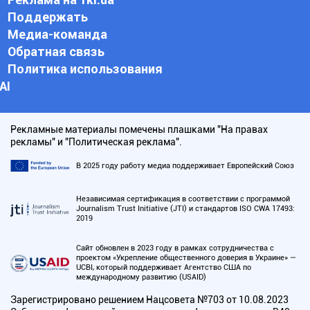
Поддержать
Медиа-команда
Обратная связь
Политика использования
АI
Рекламные материалы помечены плашками "На правах
рекламы" и "Политическая реклама".
В 2025 году работу медиа поддерживает Европейский Союз
Независимая сертификация в соответствии с программой
Journalism Trust Initiative (JTI) и стандартов ISO CWA 17493:
2019
Сайт обновлен в 2023 году в рамках сотрудничества с
проектом «Укрепление общественного доверия в Украине» —
UCBI, который поддерживает Агентство США по
международному развитию (USAID)
Зарегистрировано решением Нацсовета №703 от 10.08.2023