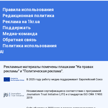
Правила использования
Редакционная политика
Реклама на 1kr.ua
Поддержать
Медиа-команда
Обратная связь
Политика использования
АI
Рекламные материалы помечены плашками "На правах
рекламы" и "Политическая реклама".
В 2025 году работу медиа поддерживает Европейский Союз
Независимая сертификация в соответствии с программой
Journalism Trust Initiative (JTI) и стандартов ISO CWA 17493:
2019