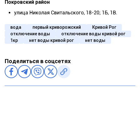
Покровский район
улица Николая Свитальского, 18-20; 1Б, 1В.
вода
первый криворожский
Кривой Рог
отключение воды
отключение воды кривой рог
1кр
нет воды кривой рог
нет воды
Поделиться в соцсетях