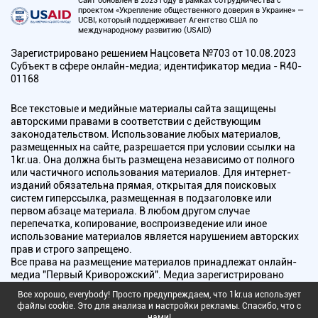
Сайт обновлен в 2023 году в рамках сотрудничества с
проектом «Укрепление общественного доверия в Украине» —
UCBI, который поддерживает Агентство США по
международному развитию (USAID)
Зарегистрировано решением Нацсовета №703 от 10.08.2023
Субъект в сфере онлайн-медиа; идентификатор медиа - R40-
01168
Все текстовые и медийные материалы сайта защищены
авторскими правами в соответствии с действующим
законодательством. Использование любых материалов,
размещенных на сайте, разрешается при условии ссылки на
1kr.ua. Она должна быть размещена независимо от полного
или частичного использования материалов. Для интернет-
изданий обязательна прямая, открытая для поисковых
систем гиперссылка, размещенная в подзаголовке или
первом абзаце материала. В любом другом случае
перепечатка, копирование, воспроизведение или иное
использование материалов является нарушением авторских
прав и строго запрещено.
Все права на размещение материалов принадлежат онлайн-
медиа "Первый Криворожский". Медиа зарегистрировано
Национальным советом Украины по вопросам телевидения и
Все хорошо, everybody! Просто предупреждаем, что 1kr.ua использует
радиовещания.
файлы cookie. Это для анализа и настройки рекламы. Спасибо, что с
нами!