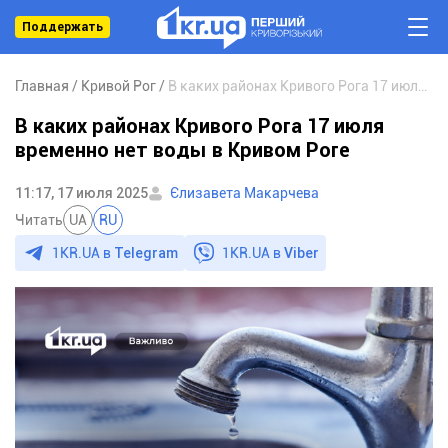
Поддержать
Главная
Кривой Рог
В каких районах Кривого Рога 17 июля временно нет воды в Кривом Роге
В каких районах Кривого Рога 17 июля
временно нет воды в Кривом Роге
11:17, 17 июля 2025
Єлизавета Макарчева
Читать
UA
RU
1KR.UA в
Telegram
1KR.UA в
Viber