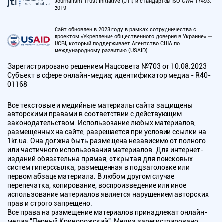
Journalism Trust Initiative (JTI) и стандартов ISO CWA 17493:
2019
Сайт обновлен в 2023 году в рамках сотрудничества с
проектом «Укрепление общественного доверия в Украине» —
UCBI, который поддерживает Агентство США по
международному развитию (USAID)
Зарегистрировано решением Нацсовета №703 от 10.08.2023
Субъект в сфере онлайн-медиа; идентификатор медиа - R40-
01168
Все текстовые и медийные материалы сайта защищены
авторскими правами в соответствии с действующим
законодательством. Использование любых материалов,
размещенных на сайте, разрешается при условии ссылки на
1kr.ua. Она должна быть размещена независимо от полного
или частичного использования материалов. Для интернет-
изданий обязательна прямая, открытая для поисковых
систем гиперссылка, размещенная в подзаголовке или
первом абзаце материала. В любом другом случае
перепечатка, копирование, воспроизведение или иное
использование материалов является нарушением авторских
прав и строго запрещено.
Все права на размещение материалов принадлежат онлайн-
медиа "Первый Криворожский". Медиа зарегистрировано