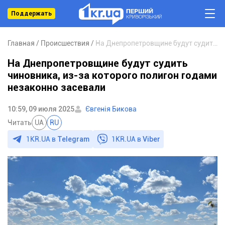
Поддержать
Главная
Происшествия
На Днепропетровщине будут судить чиновника, из-за которого полигон годами незаконно засевали
На Днепропетровщине будут судить
чиновника, из-за которого полигон годами
незаконно засевали
10:59, 09 июля 2025
Євгенія Бикова
Читать
UA
RU
1KR.UA в
Telegram
1KR.UA в
Viber