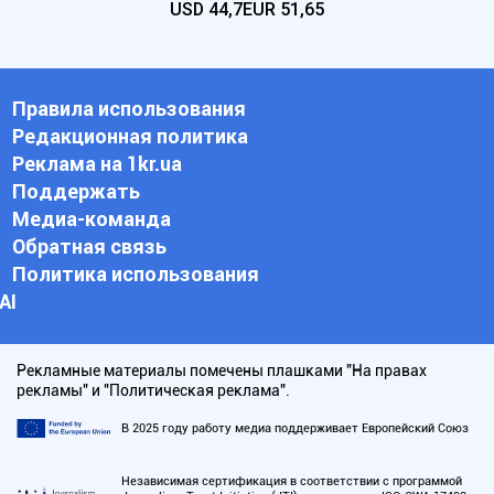
USD
44,7
EUR
51,65
Правила использования
Редакционная политика
Реклама на 1kr.ua
Поддержать
Медиа-команда
Обратная связь
Политика использования
АI
Рекламные материалы помечены плашками "На правах
рекламы" и "Политическая реклама".
В 2025 году работу медиа поддерживает Европейский Союз
Независимая сертификация в соответствии с программой