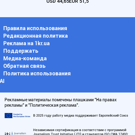
USD
44,65
EUR
51,5
Правила использования
Редакционная политика
Реклама на 1kr.ua
Поддержать
Медиа-команда
Обратная связь
Политика использования
АI
Рекламные материалы помечены плашками "На правах
рекламы" и "Политическая реклама".
В 2025 году работу медиа поддерживает Европейский Союз
Независимая сертификация в соответствии с программой
Journalism Trust Initiative (JTI) и стандартов ISO CWA 17493: