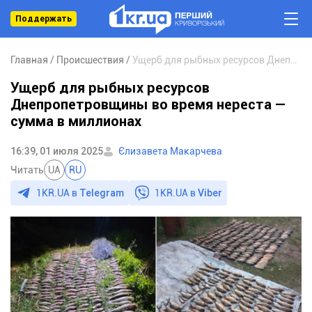
Поддержать
Главная
Происшествия
Ущерб для рыбных ресурсов Днепропетровщины во время нереста — сумма в миллионах
Ущерб для рыбных ресурсов
Днепропетровщины во время нереста —
сумма в миллионах
16:39, 01 июля 2025
Єлизавета Макарчева
Читать
UA
RU
1KR.UA в
Telegram
1KR.UA в
Viber