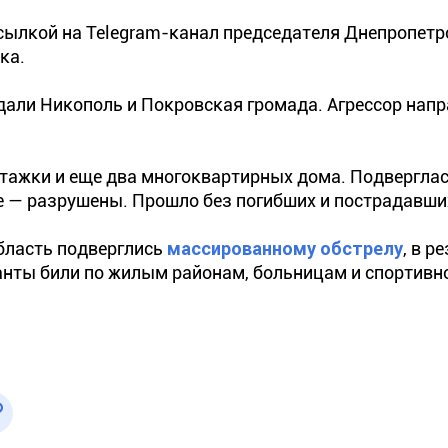
сылкой на Telegram-канал председателя Днепропетр
ка.
адали Никополь и Покровская громада. Агрессор нап
тажки и еще два многоквартирных дома. Подвергла
е — разрушены. Прошло без погибших и пострадавши
область подверглись
массированному обстрелу
, в р
анты били по жилым районам, больницам и спортивн