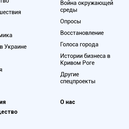
тво
Война окружающей
среды
шествия
Опросы
Восстановление
мика
Голоса города
в Украине
Истории бизнеса в
Кривом Роге
я
Другие
спецпроекты
ия
О нас
ество