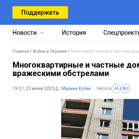
Поддержать
Новости
История
Спецпроект
Главная
Война в Украине
Многоквартирные и частные до
Многоквартирные и частные д
вражескими обстрелами
19:21, 23 июня 2025
Марина Кулик
Читать
UA
RU