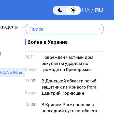
UA
RU
разделы
Поиск
Война в Украине
ы
19:11
Поврежден частный дом:
оккупанты ударили по
Вчера
громаде на Криворожье
R.UA в
Viber
17:02
В Донецкой области погиб
защитник из Кривого Рога
Вчера
Дмитрий Корнюшин
13:03
В Кривом Роге провели в
последний путь погибшего