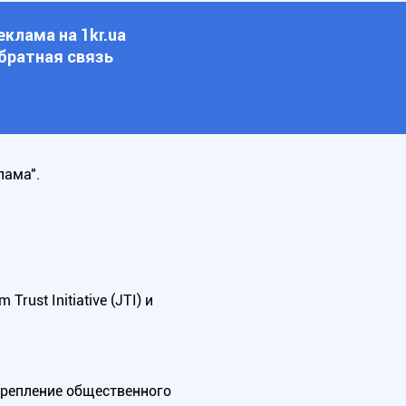
еклама на 1kr.ua
братная связь
лама".
ust Initiative (JTI) и
крепление общественного