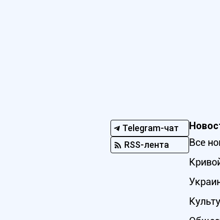
Новос
Telegram-чат
Все но
RSS-лента
Кривой
Украи
Культ