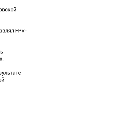
овской
равлял FPV-
сь
х.
езультате
ой