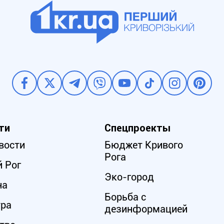
ти
Спецпроекты
вости
Бюджет Кривого
Рога
 Рог
Эко-город
на
Борьба с
ура
дезинформацией