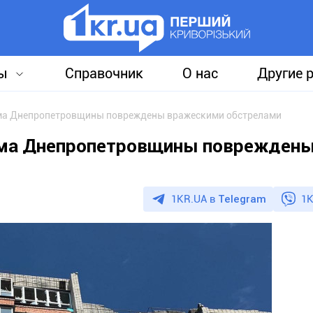
ы
Справочник
О нас
Другие 
ма Днепропетровщины повреждены вражескими обстрелами
ома Днепропетровщины поврежден
1KR.UA в
Telegram
1K