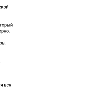
ской
оторый
орно.
ры,
.
я вся