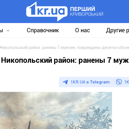
ы
Справочник
О нас
Другие 
 Никопольский район: ранены 7 мужчин, повреждены десятки объе
 Никопольский район: ранены 7 муж
1KR.UA в
Telegram
1K