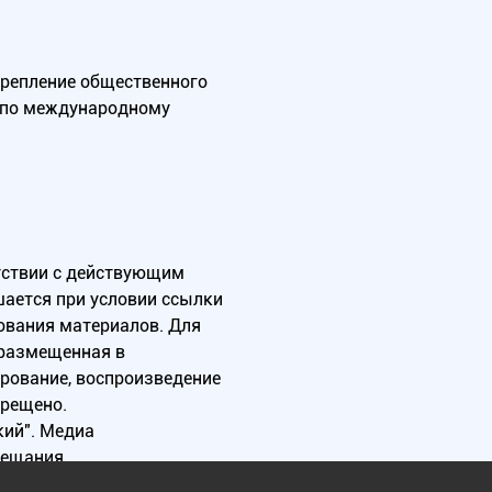
крепление общественного
А по международному
тствии с действующим
ается при условии ссылки
зования материалов. Для
 размещенная в
ирование, воспроизведение
прещено.
ий". Медиа
вещания.