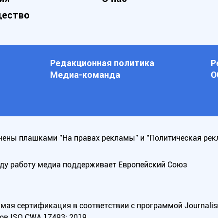
ество
Редакционная политика
Р
Медиа-команда
О
ены плашками "На правах рекламы" и "Политическая рек
оду работу медиа поддерживает Европейский Союз
ая сертификация в соответствии с программой Journalism Tr
ов ISO CWA 17493: 2019