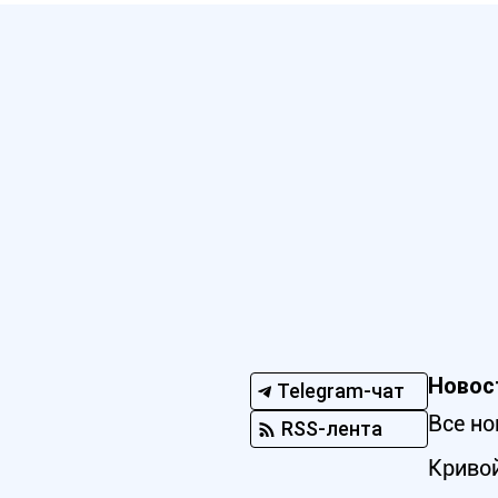
Новос
Telegram-чат
Все но
RSS-лента
Кривой