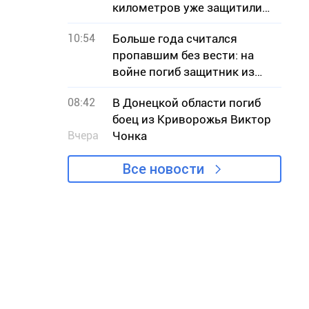
километров уже защитили
на Днепропетровщине
10:54
Больше года считался
пропавшим без вести: на
войне погиб защитник из
Криворожья Илья Сердюк
08:42
В Донецкой области погиб
боец из Криворожья Виктор
Вчера
Чонка
Все новости