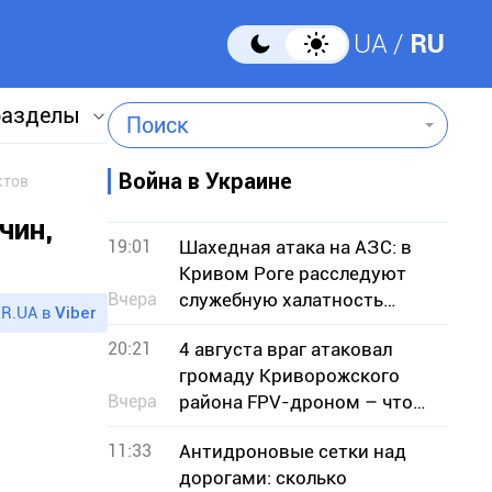
UA
RU
разделы
Поиск
Война в Украине
ктов
чин,
19:01
Шахедная атака на АЗС: в
Кривом Роге расследуют
Вчера
служебную халатность
R.UA в
Viber
после гибели людей
20:21
4 августа враг атаковал
громаду Криворожского
Вчера
района FPV-дроном – что
известно
11:33
Антидроновые сетки над
дорогами: сколько