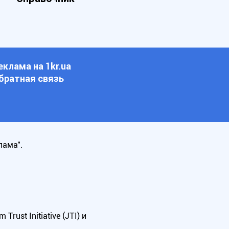
еклама на 1kr.ua
братная связь
лама".
ust Initiative (JTI) и