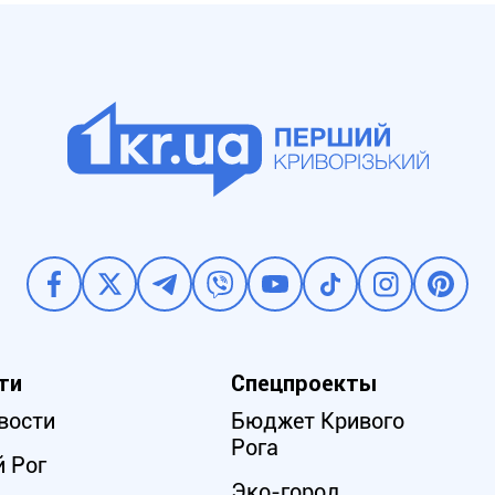
ти
Спецпроекты
вости
Бюджет Кривого
Рога
 Рог
Эко-город