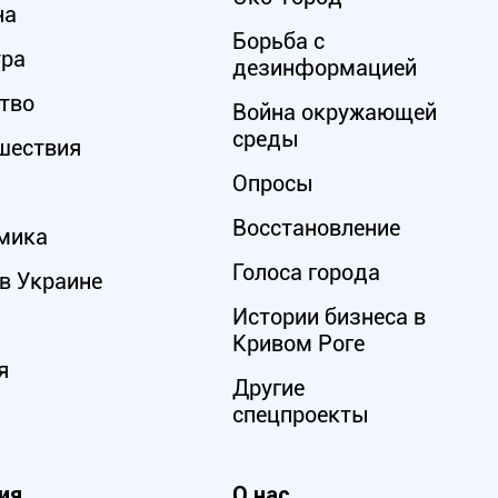
на
Борьба с
ура
дезинформацией
тво
Война окружающей
среды
шествия
Опросы
Восстановление
мика
Голоса города
в Украине
Истории бизнеса в
Кривом Роге
я
Другие
спецпроекты
ия
О нас