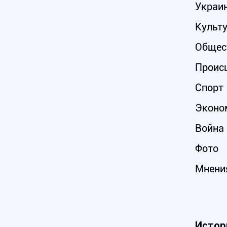
Украи
Культ
Общес
Проис
Спорт
Эконо
Война 
Фото
Мнени
Истор