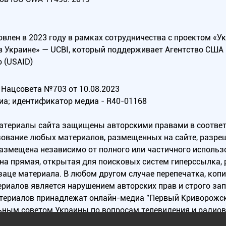
овлен в 2023 году в рамках сотрудничества с проектом «У
в Украине» — UCBI, который поддерживает Агентство СШ
 (USAID)
Нацсовета №703 от 10.08.2023
иа; идентификатор медиа - R40-01168
материалы сайта защищены авторскими правами в соотве
ование любых материалов, размещенных на сайте, разреш
 размещена независимо от полного или частичного исполь
на прямая, открытая для поисковых систем гиперссылка,
заце материала. В любом другом случае перепечатка, коп
ериалов является нарушением авторских прав и строго за
атериалов принадлежат онлайн-медиа "Первый Криворожск
ьным советом Украины по вопросам телевидения и радио