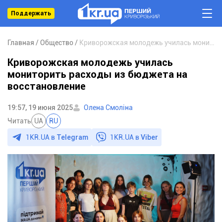
Поддержать
Главная
Общество
Криворожская молодежь училась мониторить расходы из бюджета на восстановление
Криворожская молодежь училась
мониторить расходы из бюджета на
восстановление
19:57, 19 июня 2025
Олена Смоліна
Читать
UA
RU
1KR.UA в
Telegram
1KR.UA в
Viber