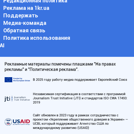
Редакционная политика
Реклама на 1kr.ua
Поддержать
Медиа-команда
Обратная связь
Политика использования
АI
Рекламные материалы помечены плашками "На правах
рекламы" и "Политическая реклама".
В 2025 году работу медиа поддерживает Европейский Союз
Независимая сертификация в соответствии с программой
Journalism Trust Initiative (JTI) и стандартов ISO CWA 17493:
2019
Сайт обновлен в 2023 году в рамках сотрудничества с
проектом «Укрепление общественного доверия в Украине» —
UCBI, который поддерживает Агентство США по
международному развитию (USAID)