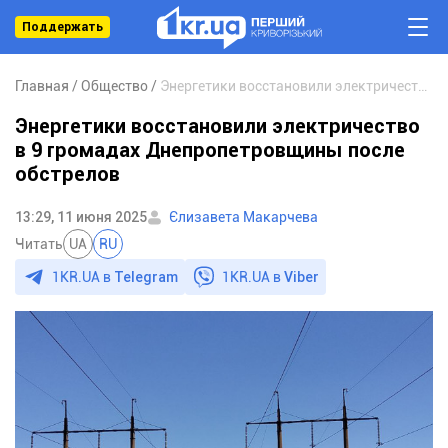
Поддержать
Главная
Общество
Энергетики восстановили электричество в 9 громадах Днепропетровщины после обстрелов
Энергетики восстановили электричество
в 9 громадах Днепропетровщины после
обстрелов
13:29, 11 июня 2025
Єлизавета Макарчева
Читать
UA
RU
1KR.UA в
Telegram
1KR.UA в
Viber