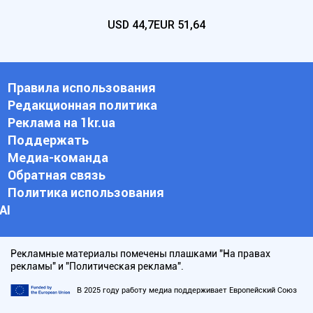
USD
44,7
EUR
51,64
Правила использования
Редакционная политика
Реклама на 1kr.ua
Поддержать
Медиа-команда
Обратная связь
Политика использования
АI
Рекламные материалы помечены плашками "На правах
рекламы" и "Политическая реклама".
В 2025 году работу медиа поддерживает Европейский Союз