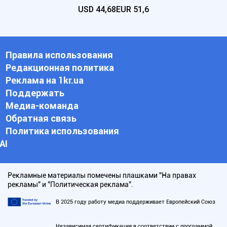
USD
44,68
EUR
51,6
Правила использования
Редакционная политика
Реклама на 1kr.ua
Поддержать
Медиа-команда
Обратная связь
Политика использования
АI
Рекламные материалы помечены плашками "На правах
рекламы" и "Политическая реклама".
В 2025 году работу медиа поддерживает Европейский Союз
Независимая сертификация в соответствии с программой