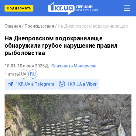
Поддержать
Главная
Происшествия
На Днепровском водохранилище обнаружили грубое нарушение правил рыболовства
На Днепровском водохранилище
обнаружили грубое нарушение правил
рыболовства
18:01, 10 июня 2025
Єлизавета Макарчева
Читать
UA
RU
1KR.UA в
Telegram
1KR.UA в
Viber