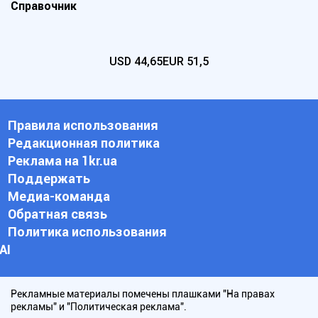
Справочник
USD
44,65
EUR
51,5
Правила использования
Редакционная политика
Реклама на 1kr.ua
Поддержать
Медиа-команда
Обратная связь
Политика использования
АI
Рекламные материалы помечены плашками "На правах
рекламы" и "Политическая реклама".