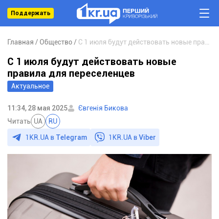
Поддержать
Главная
Общество
С 1 июля будут действовать новые правила для переселенцев
С 1 июля будут действовать новые
правила для переселенцев
Актуальное
11:34, 28 мая 2025
Євгенія Бикова
Читать
UA
RU
1KR.UA в
Telegram
1KR.UA в
Viber