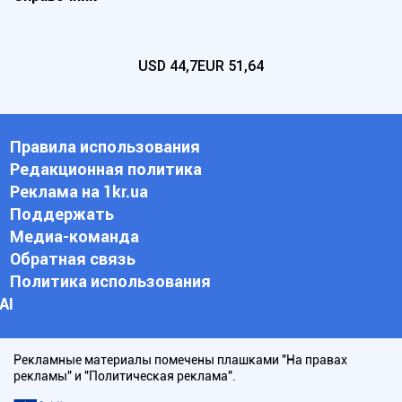
USD
44,7
EUR
51,64
Правила использования
Редакционная политика
Реклама на 1kr.ua
Поддержать
Медиа-команда
Обратная связь
Политика использования
АI
Рекламные материалы помечены плашками "На правах
рекламы" и "Политическая реклама".