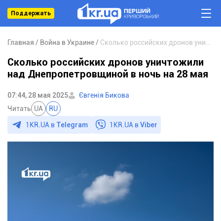
Поддержать
Главная
Война в Украине
Сколько российских дронов уничтожили над Днепропетровщиной в ночь на 28 мая
Сколько российских дронов уничтожили
над Днепропетровщиной в ночь на 28 мая
07:44, 28 мая 2025
Євгенія Бикова
Читать
UA
RU
1KR.UA в
Telegram
1KR.UA в
Viber