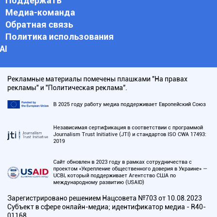
Поддержать
Медиа-команда
Обратная связь
Политика использования
АI
Рекламные материалы помечены плашками "На правах
рекламы" и "Политическая реклама".
В 2025 году работу медиа поддерживает Европейский Союз
Независимая сертификация в соответствии с программой
Journalism Trust Initiative (JTI) и стандартов ISO CWA 17493:
2019
Сайт обновлен в 2023 году в рамках сотрудничества с
проектом «Укрепление общественного доверия в Украине» —
UCBI, который поддерживает Агентство США по
международному развитию (USAID)
Зарегистрировано решением Нацсовета №703 от 10.08.2023
Субъект в сфере онлайн-медиа; идентификатор медиа - R40-
01168