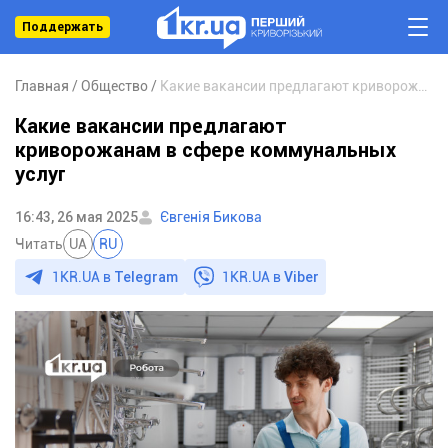
Поддержать
Главная
Общество
Какие вакансии предлагают криворожанам в сфере коммунальных услуг
Какие вакансии предлагают
криворожанам в сфере коммунальных
услуг
16:43, 26 мая 2025
Євгенія Бикова
Читать
UA
RU
1KR.UA в
Telegram
1KR.UA в
Viber