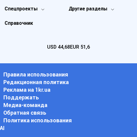
Спецпроекты
Другие разделы
Справочник
USD
44,68
EUR
51,6
Правила использования
Редакционная политика
Реклама на 1kr.ua
Поддержать
Медиа-команда
Обратная связь
Политика использования
АI