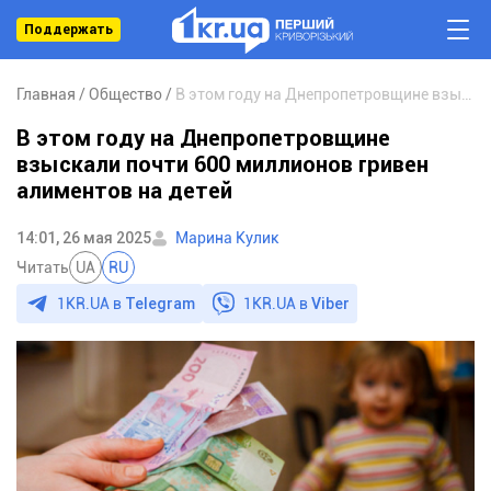
Поддержать
Главная
Общество
В этом году на Днепропетровщине взыскали почти 600 миллионов гривен алиментов на детей
В этом году на Днепропетровщине
взыскали почти 600 миллионов гривен
алиментов на детей
14:01, 26 мая 2025
Марина Кулик
Читать
UA
RU
1KR.UA в
Telegram
1KR.UA в
Viber