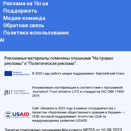
Реклама на 1kr.ua
Поддержать
Медиа-команда
Обратная связь
Политика использования
АI
Рекламные материалы помечены плашками "На правах
рекламы" и "Политическая реклама".
В 2025 году работу медиа поддерживает Европейский Союз
Независимая сертификация в соответствии с программой
Journalism Trust Initiative (JTI) и стандартов ISO CWA 17493:
2019
Сайт обновлен в 2023 году в рамках сотрудничества с
проектом «Укрепление общественного доверия в Украине» —
UCBI, который поддерживает Агентство США по
международному развитию (USAID)
Зарегистрировано решением Нацсовета №703 от 10.08.2023