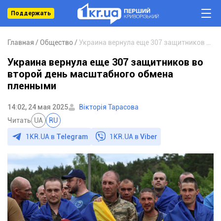
Поддержать
Главная
Общество
Украина вернула еще 307 защитников во второй день масштабного обмена пленными
Украина вернула еще 307 защитников во
второй день масштабного обмена
пленными
14:02, 24 мая 2025
Вікторія Тарасова
Читать
UA
RU
1KR.UA в
Telegram
1KR.UA в
Viber