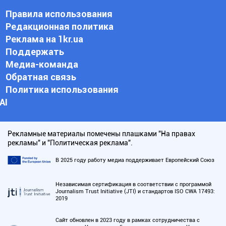
Правила использования
Редакционная политика
Реклама на 1kr.ua
Поддержать
Медиа-команда
Обратная связь
Политика использования
АI
Рекламные материалы помечены плашками "На правах
рекламы" и "Политическая реклама".
В 2025 году работу медиа поддерживает Европейский Союз
Независимая сертификация в соответствии с программой
Journalism Trust Initiative (JTI) и стандартов ISO CWA 17493:
2019
Сайт обновлен в 2023 году в рамках сотрудничества с