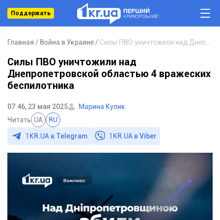
Поддержать
Главная
Война в Украине
Силы ПВО уничтожили над Днепропетровской областью 4 вражеских беспилотника
Силы ПВО уничтожили над
Днепропетровской областью 4 вражеских
беспилотника
07:46, 23 мая 2025
Марина Кулик
Читать
UA
RU
1KR.UA в
Telegram
1KR.UA в
Viber