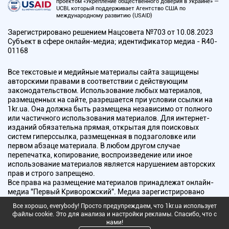
проектом «Укрепление общественного доверия в Украине» —
UCBI, который поддерживает Агентство США по
международному развитию (USAID)
Зарегистрировано решением Нацсовета №703 от 10.08.2023
Субъект в сфере онлайн-медиа; идентификатор медиа - R40-
01168
Все текстовые и медийные материалы сайта защищены
авторскими правами в соответствии с действующим
законодательством. Использование любых материалов,
размещенных на сайте, разрешается при условии ссылки на
1kr.ua. Она должна быть размещена независимо от полного
или частичного использования материалов. Для интернет-
изданий обязательна прямая, открытая для поисковых
систем гиперссылка, размещенная в подзаголовке или
первом абзаце материала. В любом другом случае
перепечатка, копирование, воспроизведение или иное
использование материалов является нарушением авторских
прав и строго запрещено.
Все права на размещение материалов принадлежат онлайн-
медиа "Первый Криворожский". Медиа зарегистрировано
Национальным советом Украины по вопросам телевидения и
Все хорошо, everybody! Просто предупреждаем, что 1kr.ua использует
радиовещания.
файлы cookie. Это для анализа и настройки рекламы. Спасибо, что с
нами!