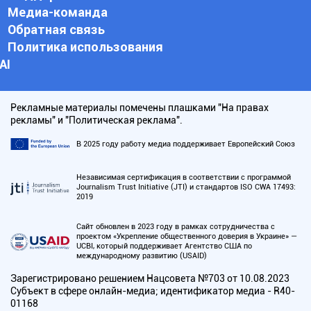
Медиа-команда
Обратная связь
Политика использования
АI
Рекламные материалы помечены плашками "На правах
рекламы" и "Политическая реклама".
В 2025 году работу медиа поддерживает Европейский Союз
Независимая сертификация в соответствии с программой
Journalism Trust Initiative (JTI) и стандартов ISO CWA 17493:
2019
Сайт обновлен в 2023 году в рамках сотрудничества с
проектом «Укрепление общественного доверия в Украине» —
UCBI, который поддерживает Агентство США по
международному развитию (USAID)
Зарегистрировано решением Нацсовета №703 от 10.08.2023
Субъект в сфере онлайн-медиа; идентификатор медиа - R40-
01168