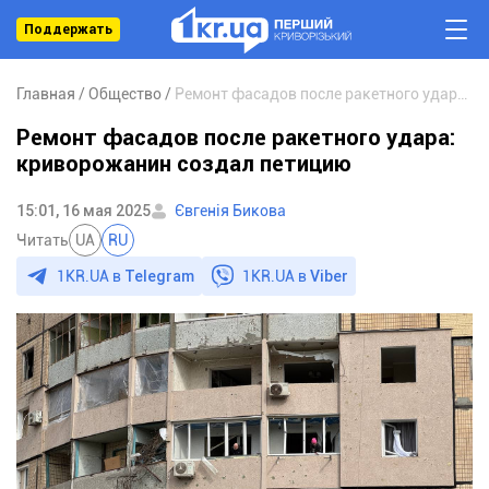
Поддержать
Главная
Общество
Ремонт фасадов после ракетного удара: криворожанин создал петицию
Ремонт фасадов после ракетного удара:
криворожанин создал петицию
15:01, 16 мая 2025
Євгенія Бикова
Читать
UA
RU
1KR.UA в
Telegram
1KR.UA в
Viber