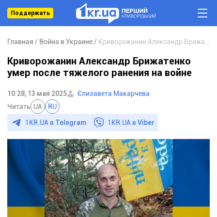
Поддержать
Главная
Война в Украине
Криворожанин Александр Брижатенко умер после тяжелого ранения на войне
Криворожанин Александр Брижатенко
умер после тяжелого ранения на войне
10:28, 13 мая 2025
Єлизавета Макарчева
Читать
UA
RU
1KR.UA в
Telegram
1KR.UA в
Viber