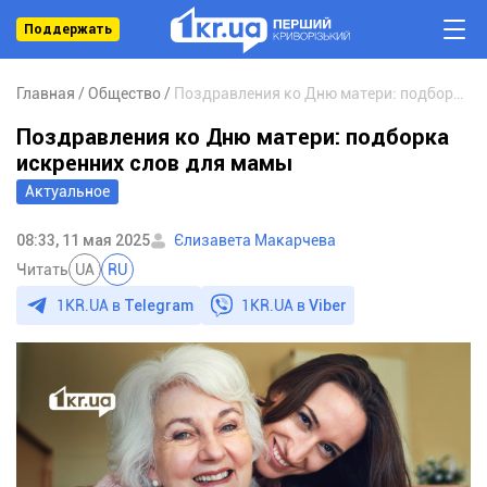
Поддержать
Главная
Общество
Поздравления ко Дню матери: подборка искренних слов для мамы
Поздравления ко Дню матери: подборка
искренних слов для мамы
Актуальное
08:33, 11 мая 2025
Єлизавета Макарчева
Читать
UA
RU
1KR.UA в
Telegram
1KR.UA в
Viber