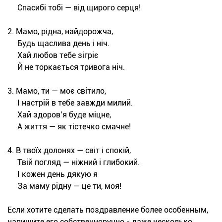
Спас
ибі тобі — від щирого серця!
2. Мамо, рідна, найдорожча,
Будь щаслива день і ніч.
Хай любов тебе зігріє
Й не торкається тривога ніч.
3. Мамо, ти — моє світило,
І настрій в тебе завжди милий.
Хай здоров’я буде міцне,
А життя — як тістечко смачне!
4. В твоїх долонях — світ і спокій,
Твій погляд — ніжний і глибокий.
І кожен день дякую я
За маму рідну — це ти, моя!
Если хотите сделать поздравление более особенным,
напишите его собственноручно - даже несколько