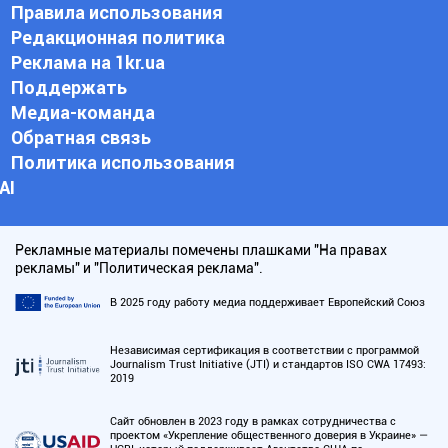
Правила использования
Редакционная политика
Реклама на 1kr.ua
Поддержать
Медиа-команда
Обратная связь
Политика использования
АI
Рекламные материалы помечены плашками "На правах
рекламы" и "Политическая реклама".
В 2025 году работу медиа поддерживает Европейский Союз
Независимая сертификация в соответствии с программой
Journalism Trust Initiative (JTI) и стандартов ISO CWA 17493:
2019
Сайт обновлен в 2023 году в рамках сотрудничества с
проектом «Укрепление общественного доверия в Украине» —