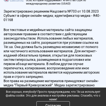
UCBI, который поддерживает Агентство США по
международному развитию (USAID)
Зарегистрировано решением Нацсовета №703 от 10.08.2023
Субъект в сфере онлайн-медиа; идентификатор медиа - R40-
01168
Все текстовые и медийные материалы сайта защищены
авторскими правами в соответствии с действующим
законодательством. Использование любых материалов,
размещенных на сайте, разрешается при условии ссылки на
1kr.ua. Она должна быть размещена независимо от полного
или частичного использования материалов. Для интернет-
изданий обязательна прямая, открытая для поисковых
систем гиперссылка, размещенная в подзаголовке или
первом абзаце материала. В любом другом случае
перепечатка, копирование, воспроизведение или иное
использование материалов является нарушением авторских
прав и строго запрещено.
Все права на размещение материалов принадлежат онлайн-
медиа "Первый Криворожский". Медиа зарегистрировано
Национальным советом Украины по вопросам телевидения и
Все хорошо, everybody! Просто предупреждаем, что 1kr.ua использует
радиовещания.
файлы cookie. Это для анализа и настройки рекламы. Спасибо, что с
нами!
Copyright © 2010 - 2026 Все права защищены
Согласен