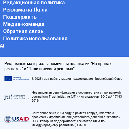
Редакционная политика
Реклама на 1kr.ua
Поддержать
Медиа-команда
Обратная связь
Политика использования
АI
Рекламные материалы помечены плашками "На правах
рекламы" и "Политическая реклама".
В 2025 году работу медиа поддерживает Европейский Союз
Независимая сертификация в соответствии с программой
Journalism Trust Initiative (JTI) и стандартов ISO CWA 17493:
2019
Сайт обновлен в 2023 году в рамках сотрудничества с
проектом «Укрепление общественного доверия в Украине» —
UCBI, который поддерживает Агентство США по
международному развитию (USAID)