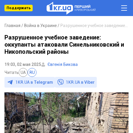
Поддержать
Главная
Война в Украине
Разрушенное учебное заведение: оккупанты атаковали Синельниковский и Никопольский районы
Разрушенное учебное заведение:
оккупанты атаковали Синельниковский и
Никопольский районы
19:03, 02 мая 2025
Євгенія Бикова
Читать
UA
RU
1KR.UA в
Telegram
1KR.UA в
Viber