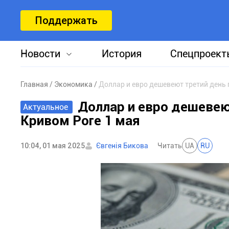
Поддержать
Новости
История
Спецпроект
Главная
Экономика
Доллар и евро дешевеют третий день 
Доллар и евро дешевею
Актуальное
Кривом Роге 1 мая
10:04, 01 мая 2025
Євгенія Бикова
Читать
UA
RU