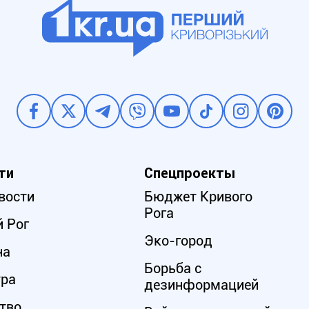
ти
Спецпроекты
вости
Бюджет Кривого
Рога
 Рог
Эко-город
на
Борьба с
ура
дезинформацией
тво