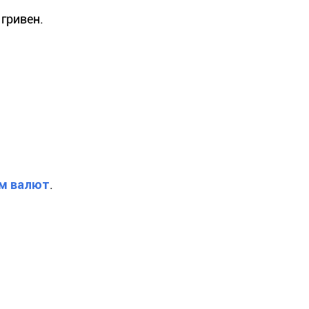
 гривен.
м валют
.