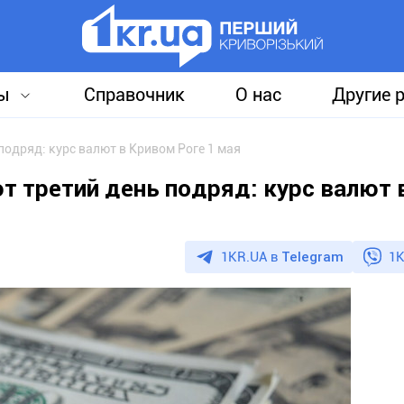
ы
Справочник
О нас
Другие 
подряд: курс валют в Кривом Роге 1 мая
т третий день подряд: курс валют 
1KR.UA в
Telegram
1K