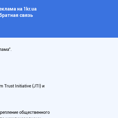
еклама на 1kr.ua
братная связь
лама".
ust Initiative (JTI) и
крепление общественного