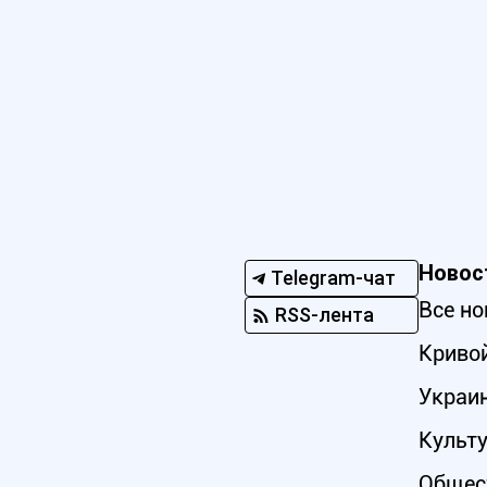
Новос
Telegram-чат
Все но
RSS-лента
Кривой
Украи
Культ
Общес