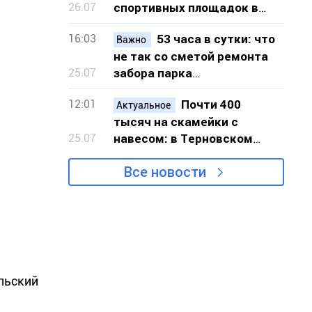
26.07
спортивных площадок в
шести локациях Кривого
16:03
53 часа в сутки: что
Рога
Важно
не так со сметой ремонта
25.07
забора парка
«Шахтёрский» в Кривом
12:01
Почти 400
Роге
Актуальное
тысяч на скамейки с
25.07
навесом: в Терновском
районе Кривого Рога
Все новости
закупят 20 новых скамеек
ольский