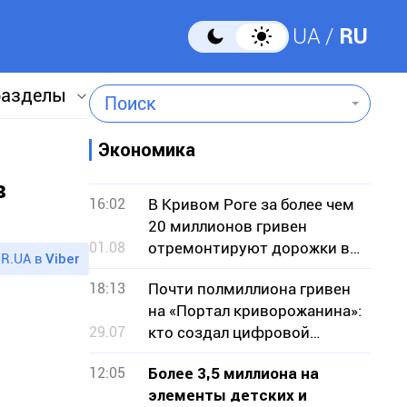
UA
RU
разделы
Поиск
Экономика
в
16:02
В Кривом Роге за более чем
20 миллионов гривен
01.08
отремонтируют дорожки в
R.UA в
Viber
парке
18:13
Почти полмиллиона гривен
на «Портал криворожанина»:
29.07
кто создал цифровой
сервис для горожан
12:05
Более 3,5 миллиона на
элементы детских и