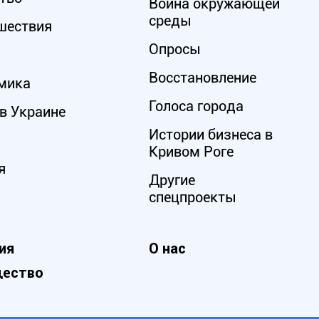
Война окружающей
среды
шествия
Опросы
Восстановление
мика
Голоса города
в Украине
Истории бизнеса в
Кривом Роге
я
Другие
спецпроекты
ия
О нас
ество