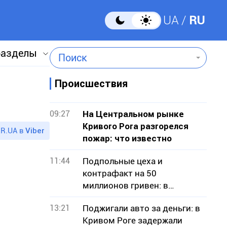
UA
RU
разделы
Поиск
Происшествия
09:27
На Центральном рынке
Кривого Рога разгорелся
R.UA в
Viber
пожар: что известно
11:44
Подпольные цеха и
контрафакт на 50
миллионов гривен: в
Кривом Роге будут судить
13:21
Поджигали авто за деньги: в
13 человек
Кривом Роге задержали