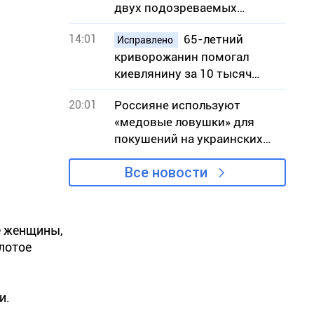
двух подозреваемых
исполнительниц
14:01
65-летний
Исправлено
криворожанин помогал
киевлянину за 10 тысяч
долларов незаконно
20:01
Россияне используют
попасть в Словакию
«медовые ловушки» для
покушений на украинских
военных — СБУ
Все новости
е женщины,
лотое
и.