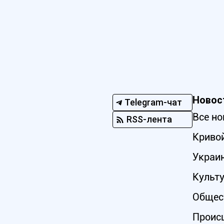
Новос
Telegram-чат
Все но
RSS-лента
Кривой
Украи
Культ
Общес
Проис