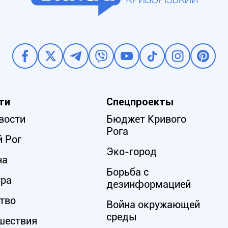
ти
Спецпроекты
вости
Бюджет Кривого
Рога
 Рог
Эко-город
на
Борьба с
ура
дезинформацией
тво
Война окружающей
среды
шествия