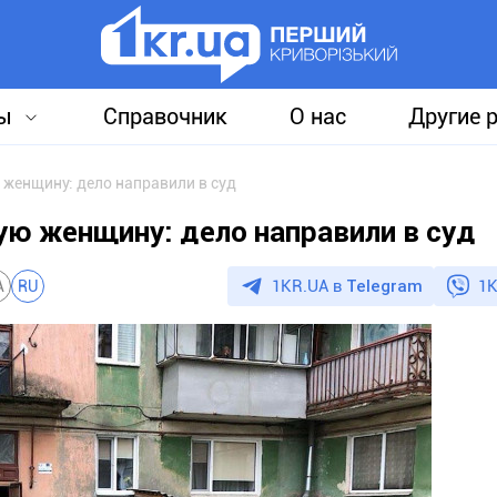
ы
Справочник
О нас
Другие 
женщину: дело направили в суд
ю женщину: дело направили в суд
1KR.UA в
Telegram
1K
A
RU