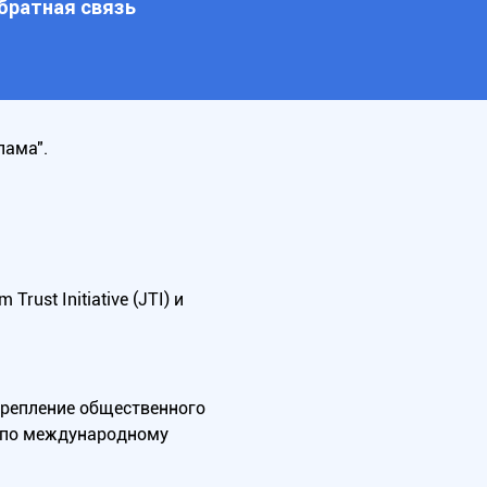
братная связь
лама".
ust Initiative (JTI) и
крепление общественного
А по международному