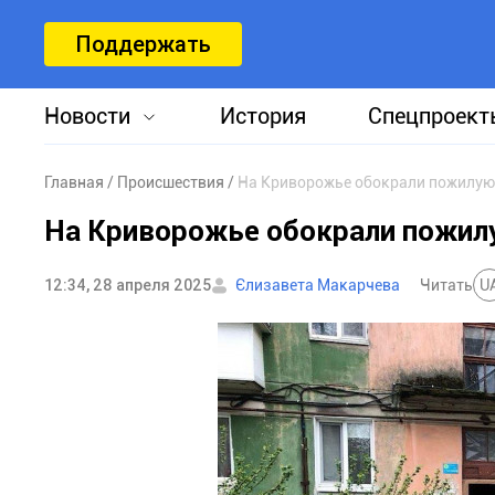
Поддержать
Новости
История
Спецпроект
Главная
Происшествия
На Криворожье обокрали пожилую 
На Криворожье обокрали пожилу
12:34, 28 апреля 2025
Єлизавета Макарчева
Читать
U