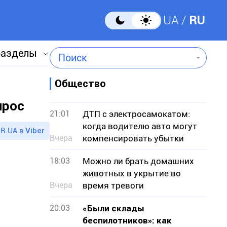
UA
RU
разделы
Поиск
Общество
прос
21:01
ДТП с электросамокатом:
когда водителю авто могут
R.UA в
Viber
Вчера
компенсировать убытки
18:03
Можно ли брать домашних
животных в укрытие во
Вчера
время тревоги
20:03
«Были склады
беспилотников»: как