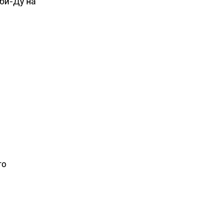
би-Ду на
то