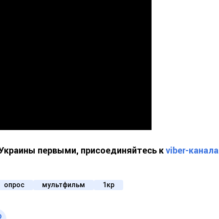
й Украины первыми, присоединяйтесь к
viber-канал
опрос
мультфильм
1кр