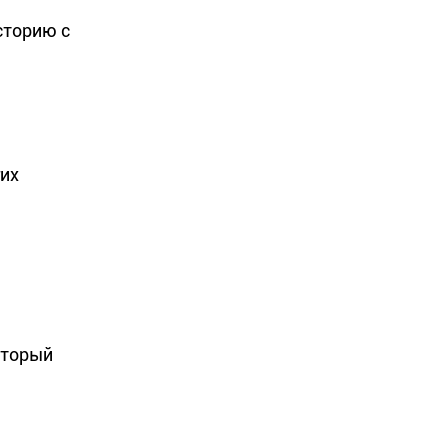
сторию с
гих
оторый