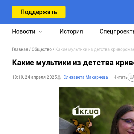
Поддержать
Новости
История
Спецпроект
Главная
Общество
Какие мультики из детства криворожан
Какие мультики из детства кри
18:19, 24 апреля 2025
Єлизавета Макарчева
Читать
U