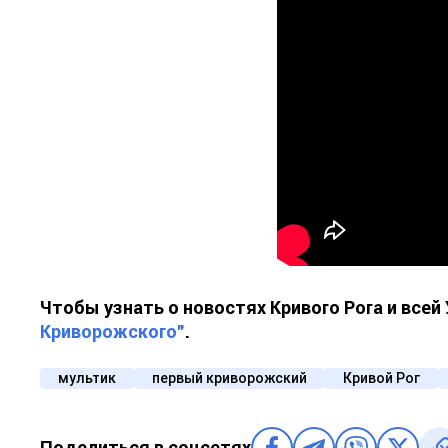
Чтобы узнать о новостях Кривого Рога и все
Криворожского"
.
мультик
первый криворожский
Кривой Рог
Поделиться в соцсетях