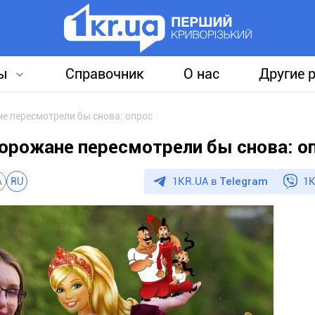
ы
Справочник
О нас
Другие 
е пересмотрели бы снова: опрос
ворожане пересмотрели бы снова: о
1KR.UA в
Telegram
1K
A
RU