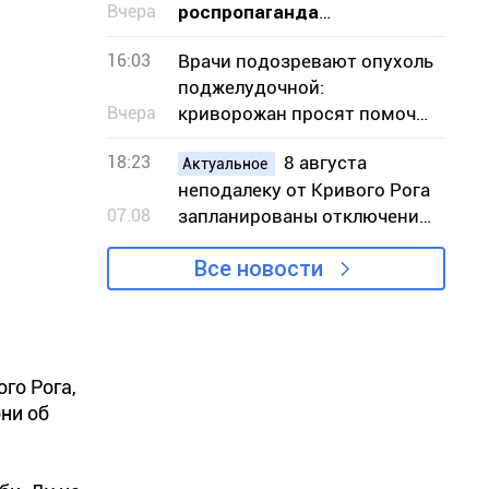
Вчера
роспропаганда
оправдывает уничтожение
16:03
Врачи подозревают опухоль
Эпицентра в Кривом Роге
поджелудочной:
Вчера
криворожан просят помочь
собрать средства на
18:23
8 августа
операцию
Актуальное
неподалеку от Кривого Рога
07.08
запланированы отключения
света – адреса
Все новости
го Рога,
они об