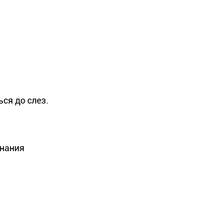
ся до слез.
инания