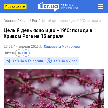
Поддержать
Главная
Кривой Рог
Целый день ясно и до +19°C: погода в Кривом Роге на 15 апреля
Целый день ясно и до +19°C: погода в
Кривом Роге на 15 апреля
20:59, 14 апреля 2025
Єлизавета Макарчева
Читать
UA
RU
1KR.UA в
Telegram
1KR.UA в
Viber