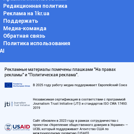
Редакционная политика
Реклама на 1kr.ua
Поддержать
Медиа-команда
Обратная связь
Политика использования
АI
Рекламные материалы помечены плашками "На правах
рекламы" и "Политическая реклама".
В 2025 году работу медиа поддерживает Европейский Союз
Независимая сертификация в соответствии с программой
Journalism Trust Initiative (JTI) и стандартов ISO CWA 17493:
2019
Сайт обновлен в 2023 году в рамках сотрудничества с
проектом «Укрепление общественного доверия в Украине» —
UCBI, который поддерживает Агентство США по
международному развитию (USAID)