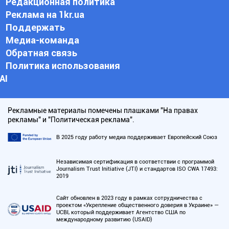
Редакционная политика
Реклама на 1kr.ua
Поддержать
Медиа-команда
Обратная связь
Политика использования
АI
Рекламные материалы помечены плашками "На правах
рекламы" и "Политическая реклама".
В 2025 году работу медиа поддерживает Европейский Союз
Независимая сертификация в соответствии с программой
Journalism Trust Initiative (JTI) и стандартов ISO CWA 17493:
2019
Сайт обновлен в 2023 году в рамках сотрудничества с
проектом «Укрепление общественного доверия в Украине» —
UCBI, который поддерживает Агентство США по
международному развитию (USAID)