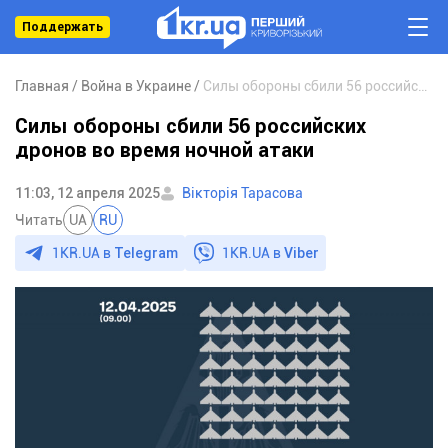
Поддержать
Главная
Война в Украине
Силы обороны сбили 56 российских дронов во время ночной атаки
Силы обороны сбили 56 российских
дронов во время ночной атаки
11:03, 12 апреля 2025
Вікторія Тарасова
Читать
UA
RU
1KR.UA в
Telegram
1KR.UA в
Viber