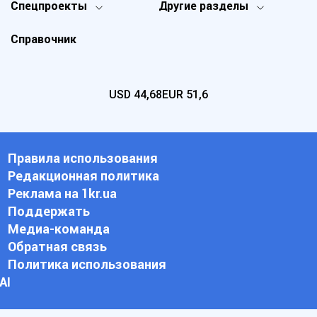
Спецпроекты
Другие разделы
Справочник
USD
44,68
EUR
51,6
Правила использования
Редакционная политика
Реклама на 1kr.ua
Поддержать
Медиа-команда
Обратная связь
Политика использования
АI