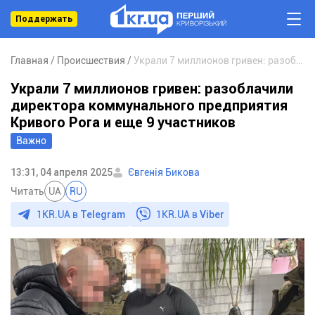
Поддержать
Главная
Происшествия
Украли 7 миллионов гривен: разоблачили директора коммунального предприятия Кривого Рога и еще 9 участников
Украли 7 миллионов гривен: разоблачили
директора коммунального предприятия
Кривого Рога и еще 9 участников
Важно
13:31, 04 апреля 2025
Євгенія Бикова
Читать
UA
RU
1KR.UA в
Telegram
1KR.UA в
Viber