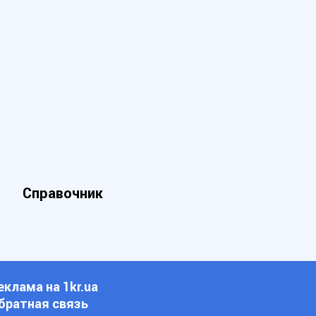
Справочник
еклама на 1kr.ua
братная связь