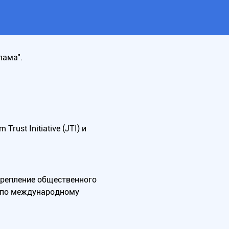
лама".
ust Initiative (JTI) и
крепление общественного
А по международному