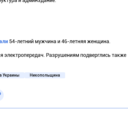
руктура и админздание.
али
54-летний мужчина и 46-летняя женщина.
ния электропередач. Разрушениям подверглись также
в Украины
Никопольщина