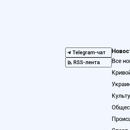
Новос
Telegram-чат
Все но
RSS-лента
Кривой
Украи
Культ
Общес
Проис