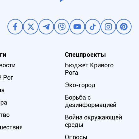
ти
Спецпроекты
вости
Бюджет Кривого
Рога
 Рог
Эко-город
на
Борьба с
ура
дезинформацией
тво
Война окружающей
среды
шествия
Опросы