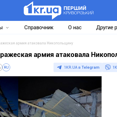
ы
Справочник
О нас
Другие 
ражеская армия атаковала Никопольщину
ражеская армия атаковала Никопо
1KR.UA в
Telegram
1K
A
RU