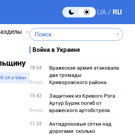
UA
RU
разделы
Поиск
Война в Украине
льщину
18:54
Вражеская армия атаковала
две громады
R.UA в
Viber
Вчера
Криворожского района
15:42
Защитник из Кривого Рога
Артур Буряк погиб от
Вчера
вражеского артобстрела
11:33
Антидроновые сетки над
дорогами: сколько