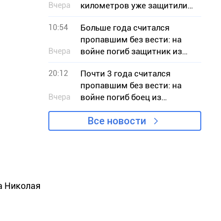
Вчера
километров уже защитили
на Днепропетровщине
10:54
Больше года считался
пропавшим без вести: на
Вчера
войне погиб защитник из
Криворожья Илья Сердюк
20:12
Почти 3 года считался
пропавшим без вести: на
Вчера
войне погиб боец из
Кривого Рога Вячеслав
Все новости
Чучмай
а Николая