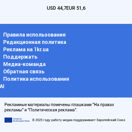
USD
44,7
EUR
51,6
Правила использования
Редакционная политика
Реклама на 1kr.ua
Поддержать
Медиа-команда
Обратная связь
Политика использования
АI
Рекламные материалы помечены плашками "На правах
рекламы" и "Политическая реклама".
В 2025 году работу медиа поддерживает Европейский Союз