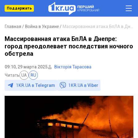
Поддержать
Главная
Война в Украине
Массированная атака БпЛА в Днепре: город преодолевает последствия ночного обстрела
Массированная атака БпЛА в Днепре:
город преодолевает последствия ночного
обстрела
09:10, 29 марта 2025
Вікторія Тарасова
Читать
UA
RU
1KR.UA в
Telegram
1KR.UA в
Viber