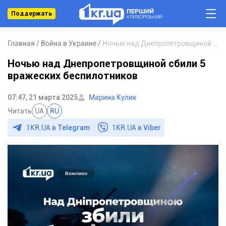
Поддержать
Главная
Война в Украине
Ночью над Днепропетровщиной сбили 5 вражеских беспилотников
Ночью над Днепропетровщиной сбили 5
вражеских беспилотников
07:47, 21 марта 2025
Марина Кулик
Читать
UA
RU
1KR.UA в
Telegram
1KR.UA в
Viber