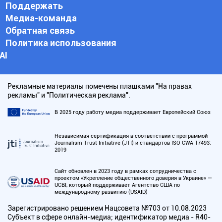
Поддержать
Медиа-команда
Обратная связь
Политика использования
АI
Рекламные материалы помечены плашками "На правах
рекламы" и "Политическая реклама".
В 2025 году работу медиа поддерживает Европейский Союз
Независимая сертификация в соответствии с программой
Journalism Trust Initiative (JTI) и стандартов ISO CWA 17493:
2019
Сайт обновлен в 2023 году в рамках сотрудничества с
проектом «Укрепление общественного доверия в Украине» —
UCBI, который поддерживает Агентство США по
международному развитию (USAID)
Зарегистрировано решением Нацсовета №703 от 10.08.2023
Субъект в сфере онлайн-медиа; идентификатор медиа - R40-