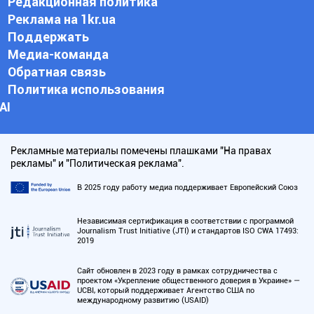
Редакционная политика
Реклама на 1kr.ua
Поддержать
Медиа-команда
Обратная связь
Политика использования
АI
Рекламные материалы помечены плашками "На правах
рекламы" и "Политическая реклама".
В 2025 году работу медиа поддерживает Европейский Союз
Независимая сертификация в соответствии с программой
Journalism Trust Initiative (JTI) и стандартов ISO CWA 17493:
2019
Сайт обновлен в 2023 году в рамках сотрудничества с
проектом «Укрепление общественного доверия в Украине» —
UCBI, который поддерживает Агентство США по
международному развитию (USAID)