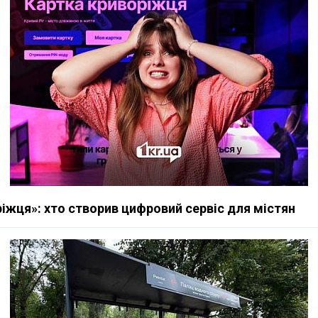
іжця»: хто створив цифровий сервіс для містян