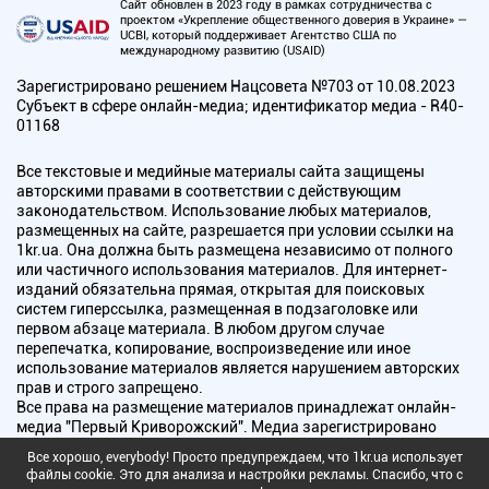
Сайт обновлен в 2023 году в рамках сотрудничества с
проектом «Укрепление общественного доверия в Украине» —
UCBI, который поддерживает Агентство США по
международному развитию (USAID)
Зарегистрировано решением Нацсовета №703 от 10.08.2023
Субъект в сфере онлайн-медиа; идентификатор медиа - R40-
01168
Все текстовые и медийные материалы сайта защищены
авторскими правами в соответствии с действующим
законодательством. Использование любых материалов,
размещенных на сайте, разрешается при условии ссылки на
1kr.ua. Она должна быть размещена независимо от полного
или частичного использования материалов. Для интернет-
изданий обязательна прямая, открытая для поисковых
систем гиперссылка, размещенная в подзаголовке или
первом абзаце материала. В любом другом случае
перепечатка, копирование, воспроизведение или иное
использование материалов является нарушением авторских
прав и строго запрещено.
Все права на размещение материалов принадлежат онлайн-
медиа "Первый Криворожский". Медиа зарегистрировано
Национальным советом Украины по вопросам телевидения и
Все хорошо, everybody! Просто предупреждаем, что 1kr.ua использует
радиовещания.
файлы cookie. Это для анализа и настройки рекламы. Спасибо, что с