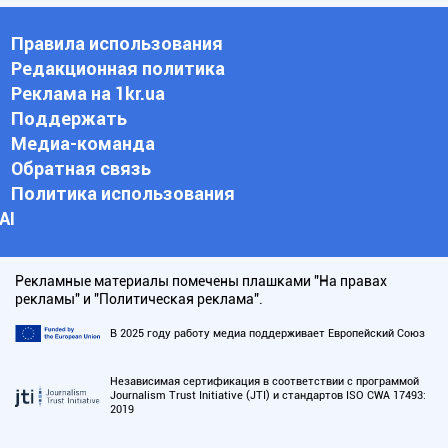
Правила использования
Редакционная политика
Реклама на 1kr.ua
Поддержать
Медиа-команда
Обратная связь
Политика использования
АI
Рекламные материалы помечены плашками "На правах
рекламы" и "Политическая реклама".
В 2025 году работу медиа поддерживает Европейский Союз
Независимая сертификация в соответствии с программой
Journalism Trust Initiative (JTI) и стандартов ISO CWA 17493:
2019