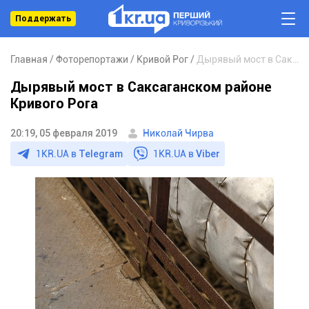
Поддержать
Главная
Фоторепортажи
Кривой Рог
Дырявый мост в Саксаганском районе Кривого Рога
Дырявый мост в Саксаганском районе
Кривого Рога
20:19, 05 февраля 2019
Николай Чирва
1KR.UA в
Telegram
1KR.UA в
Viber