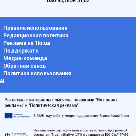
USD
44,7
EUR
51,62
Правила использования
Редакционная политика
Реклама на 1kr.ua
Поддержать
Медиа-команда
Обратная связь
Политика использования
АI
Рекламные материалы помечены плашками "На правах
рекламы" и "Политическая реклама".
В 2025 году работу медиа поддерживает Европейский Союз
Независимая сертификация в соответствии с программой
Journalism Trust Initiative (JTI) и стандартов ISO CWA 17493: