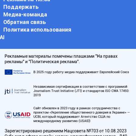
Поддержать
Медиа-команда
Обратная связь
Политика использования
АI
Рекламные материалы помечены плашками "На правах
рекламы" и "Политическая реклама".
В 2025 году работу медиа поддерживает Европейский Союз
Независимая сертификация в соответствии с программой
Journalism Trust Initiative (JTI) и стандартов ISO CWA 17493:
2019
Сайт обновлен в 2023 году в рамках сотрудничества с
проектом «Укрепление общественного доверия в Украине» —
UCBI, который поддерживает Агентство США по
международному развитию (USAID)
Зарегистрировано решением Нацсовета №703 от 10.08.2023