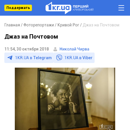
Поддержать
Главная
Фоторепортажи
Кривой Рог
Джаз на Почтовом
Джаз на Почтовом
11:54, 30 октября 2018
Николай Чирва
1KR.UA в
Telegram
1KR.UA в
Viber