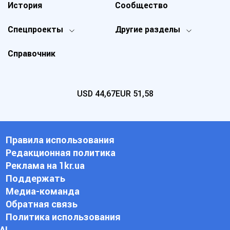
История
Сообщество
Спецпроекты
Другие разделы
Справочник
USD
44,67
EUR
51,58
Правила использования
Редакционная политика
Реклама на 1kr.ua
Поддержать
Медиа-команда
Обратная связь
Политика использования
АI