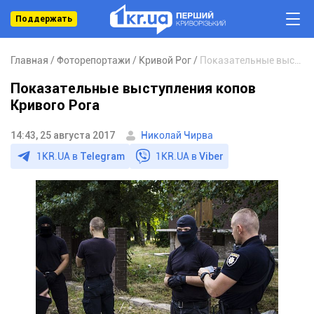
Поддержать
Главная
Фоторепортажи
Кривой Рог
Показательные выступления копов Кривого Рога
Показательные выступления копов
Кривого Рога
14:43, 25 августа 2017
Николай Чирва
1KR.UA в
Telegram
1KR.UA в
Viber