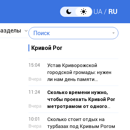
UA
RU
разделы
Поиск
Кривой Рог
15:04
Устав Криворожской
городской громады: нужен
Вчера
ли нам день памяти
умерших городских голов?
11:24
Сколько времени нужно,
чтобы проехать Кривой Рог
Вчера
метротрамом от одного
конца к другому
10:01
Сколько стоит отдых на
Вчера
турбазах под Кривым Рогом