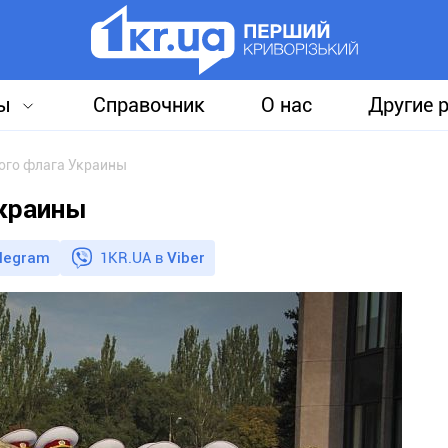
ы
Справочник
О нас
Другие 
ого флага Украины
Украины
legram
1KR.UA в
Viber