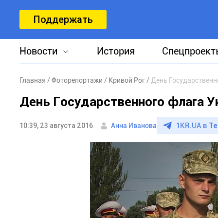
Поддержать
Новости
История
Спецпроект
Главная
Фоторепортажи
Кривой Рог
День Государственн
День Государственного флага 
1KR.UA в
Te
10:39, 23 августа 2016
Анна Иванова