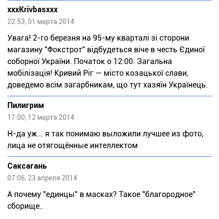
xxxKrivbasxxx
22:53, 01 марта 2014
Увага! 2-го березня на 95-му кварталі зі сторони
магазину "Фокстрот" відбудеться віче в честь Єдиної
соборної України. Початок о 12:00. Загальна
мобілізація! Кривий Ріг — місто козацької слави,
доведемо всім загарбникам, що тут хазяїн Українець.
Пилигрим
17:00, 12 марта 2014
Н-да уж... я так понимаю выложили лучшее из фото,
лица не отягощённые интеллектом
Саксагань
07:06, 23 апреля 2014
А почему "единцы" в масках? Такое "благородное"
сборище..