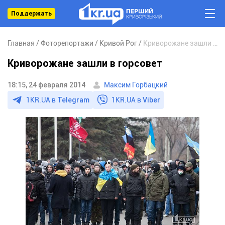
Поддержать
Главная
Фоторепортажи
Кривой Рог
Криворожане зашли в горсовет
Криворожане зашли в горсовет
18:15, 24 февраля 2014
Максим Горбацкий
1KR.UA в
Telegram
1KR.UA в
Viber